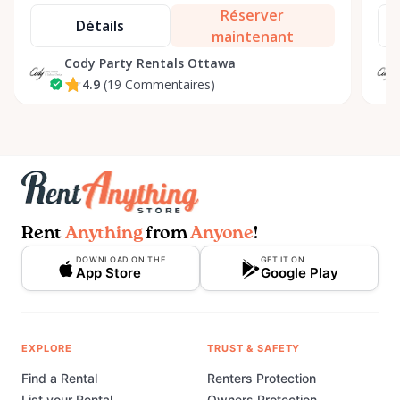
Réserver
Détails
maintenant
Cody Party Rentals Ottawa
4.9
(19 Commentaires)
Rent
Anything
from
Anyone
!
DOWNLOAD ON THE
GET IT ON
App Store
Google Play
EXPLORE
TRUST & SAFETY
Find a Rental
Renters Protection
List your Rental
Owners Protection