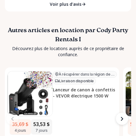
Voir plus d'avis
Autres articles en location par Cody Party
Rentals I
Découvrez plus de locations auprès de ce propriétaire de
confiance.
À récupérer dans la région de Kanata
Livraison disponible
Lanceur de canon à confettis
- VEVOR électrique 1500 W
35,69 $
53,53 $
53
4 jours
7 jours
4 