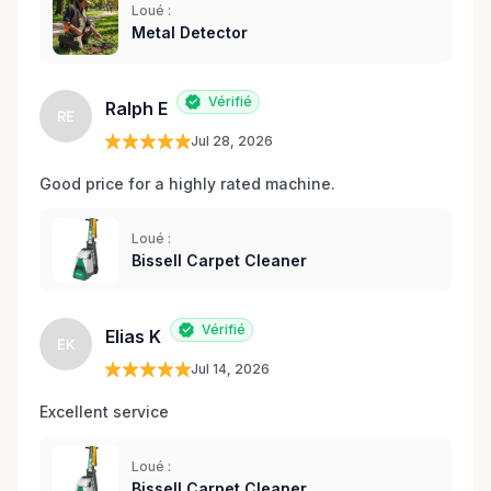
Loué :
Metal Detector
Vérifié
Ralph E
RE
Jul 28, 2026
Good price for a highly rated machine. 
Loué :
Bissell Carpet Cleaner
Vérifié
Elias K
EK
Jul 14, 2026
Excellent service 
Loué :
Bissell Carpet Cleaner