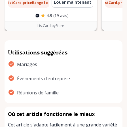
1 $
6 $
Louer maintenant
ListCard.priceRangeTo
ListCard.pri
par jour
4.9
(19 avis)
ListCard.byStore
Utilisations suggérées
Mariages
Événements d’entreprise
Réunions de famille
Où cet article fonctionne le mieux
Cet article s'adapte facilement à une grande variété