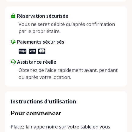
items and experience the benefits of renting. It’s
about more than just saving money; it’s about
Réservation sécurisée
helping people enjoy more for less while making a
positive impact on the environment. By choosing to
Vous ne serez débité qu’après confirmation
share instead of buy, we’re all doing our part to
par le propriétaire.
make things easier on Mother Nature.
Paiements sécurisés
Assistance réelle
Obtenez de l’aide rapidement avant, pendant
ou après votre location.
Instructions d'utilisation
Pour commencer
Placez la nappe noire sur votre table en vous