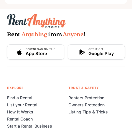
Rent
Anything
from
Anyone
!
DOWNLOAD ON THE
GET IT ON
App Store
Google Play
EXPLORE
TRUST & SAFETY
Find a Rental
Renters Protection
List your Rental
Owners Protection
How It Works
Listing Tips & Tricks
Rental Coach
Start a Rental Business