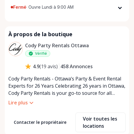
Fermé
·
Ouvre Lundi à 9:00 AM
Lundi
9:00 AM - 5:00 PM
Mardi
9:00 AM - 5:00 PM
À propos de la boutique
Mercredi
9:00 AM - 5:00 PM
Jeudi
9:00 AM - 5:00 PM
Cody Party Rentals Ottawa
Vendredi
9:00 AM - 5:00 PM
Vérifié
Samedi
9:00 AM - 2:00 PM
458
Annonces
4.9
(
19
avis
)
Dimanche
Fermé
Cody Party Rentals - Ottawa’s Party & Event Rental
Experts for 26 Years Celebrating 26 years in Ottawa,
Cody Party Rentals is your go-to source for all
things party and event rentals. We’re proud to be a
Lire plus
partner of Rent Anything, expanding our offerings
to include a variety of extra items on the platform.
Voir toutes les
At Cody Party Rentals, we believe in the power of
Contacter le propriétaire
locations
sharing—giving others the chance to rent out their