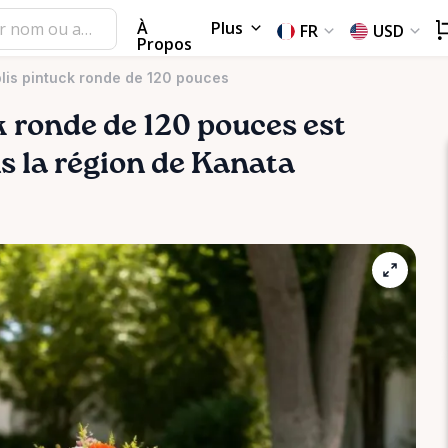
À
Plus
FR
USD
Propos
lis pintuck ronde de 120 pouces
k
ronde
de
120
pouces
est
ns la région de Kanata