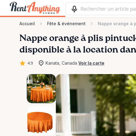
Accueil
Fête & événement
Nappe orange à p
Nappe
orange
à
plis
pintuc
disponible à la location da
4.9
Kanata, Canada
Voir la carte