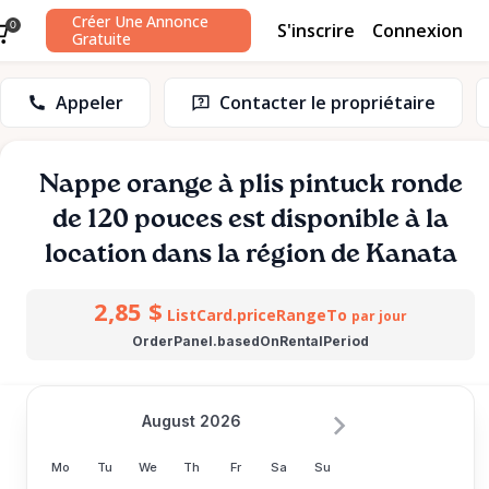
Créer Une Annonce
S'inscrire
Connexion
0
Gratuite
Appeler
Contacter le propriétaire
Nappe
orange
à
plis
pintuck
ronde
de
120
pouces
est disponible à la
location dans la région de Kanata
2,85 $
ListCard.priceRangeTo
par jour
OrderPanel.basedOnRentalPeriod
August 2026
Mo
Tu
We
Th
Fr
Sa
Su