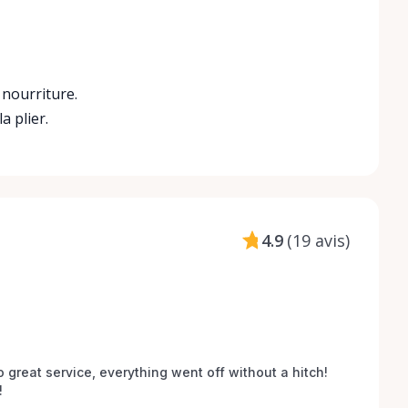
 nourriture.
a plier.
4.9
(
19 avis
)
o great service, everything went off without a hitch! 
 