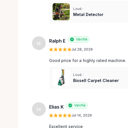
Loué :
Metal Detector
Vérifié
Ralph E
RE
Jul 28, 2026
Good price for a highly rated machine. 
Loué :
Bissell Carpet Cleaner
Vérifié
Elias K
EK
Jul 14, 2026
Excellent service 