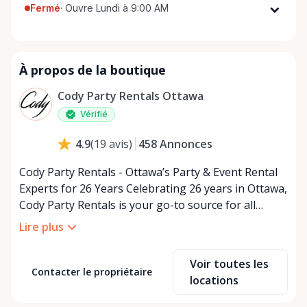
Fermé
·
Ouvre Lundi à 9:00 AM
Lundi
9:00 AM - 5:00 PM
Mardi
9:00 AM - 5:00 PM
À propos de la boutique
Mercredi
9:00 AM - 5:00 PM
Jeudi
9:00 AM - 5:00 PM
Cody Party Rentals Ottawa
Vendredi
9:00 AM - 5:00 PM
Vérifié
Samedi
9:00 AM - 2:00 PM
458
Annonces
4.9
(
19
avis
)
Dimanche
Fermé
Cody Party Rentals - Ottawa’s Party & Event Rental
Experts for 26 Years Celebrating 26 years in Ottawa,
Cody Party Rentals is your go-to source for all
things party and event rentals. We’re proud to be a
Lire plus
partner of Rent Anything, expanding our offerings
to include a variety of extra items on the platform.
Voir toutes les
At Cody Party Rentals, we believe in the power of
Contacter le propriétaire
locations
sharing—giving others the chance to rent out their
items and experience the benefits of renting. It’s