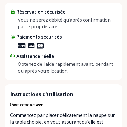
about more than just saving money; it’s about
Réservation sécurisée
helping people enjoy more for less while making a
positive impact on the environment. By choosing to
Vous ne serez débité qu’après confirmation
share instead of buy, we’re all doing our part to
par le propriétaire.
make things easier on Mother Nature.
Paiements sécurisés
Assistance réelle
Obtenez de l’aide rapidement avant, pendant
ou après votre location.
Instructions d'utilisation
Pour commencer
Commencez par placer délicatement la nappe sur
la table choisie, en vous assurant qu’elle est