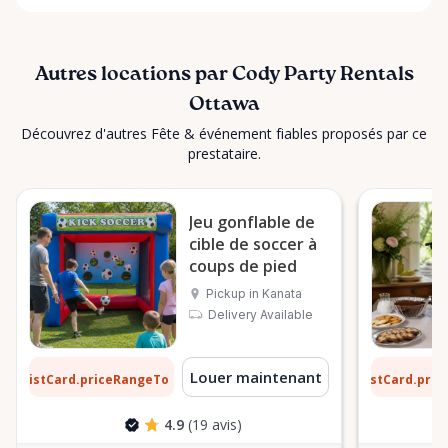
Autres locations par Cody Party Rentals
Ottawa
Découvrez d'autres Fête & événement fiables proposés par ce
prestataire.
Jeu gonflable de
cible de soccer à
coups de pied
Pickup in Kanata
Delivery Available
1 $
6 $
Louer maintenant
ListCard.priceRangeTo
ListCard.pri
par jour
4.9
(19 avis)