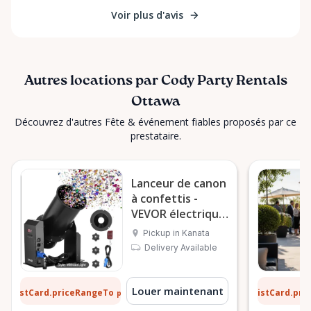
Voir plus d'avis
Autres locations par Cody Party Rentals
Ottawa
Découvrez d'autres Fête & événement fiables proposés par ce
prestataire.
Lanceur de canon
à confettis -
VEVOR électrique
1500 W
Pickup in Kanata
Delivery Available
 $
13 $
Louer maintenant
ListCard.priceRangeTo
ListCard.pr
par jour