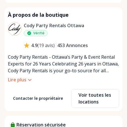
À propos de la boutique
Cody Party Rentals Ottawa
Vérifié
453
Annonces
4.9
(
19
avis
)
Cody Party Rentals - Ottawa’s Party & Event Rental
Experts for 26 Years Celebrating 26 years in Ottawa,
Cody Party Rentals is your go-to source for all
things party and event rentals. We’re proud to be a
Lire plus
partner of Rent Anything, expanding our offerings
to include a variety of extra items on the platform.
Voir toutes les
At Cody Party Rentals, we believe in the power of
Contacter le propriétaire
locations
sharing—giving others the chance to rent out their
items and experience the benefits of renting. It’s
about more than just saving money; it’s about
Réservation sécurisée
helping people enjoy more for less while making a