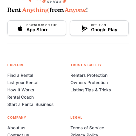
Rent
Anything
from
Anyone
!
DOWNLOAD ON THE
GET IT ON
App Store
Google Play
EXPLORE
TRUST & SAFETY
Find a Rental
Renters Protection
List your Rental
Owners Protection
How It Works
Listing Tips & Tricks
Rental Coach
Start a Rental Business
COMPANY
LEGAL
About us
Terms of Service
Contact us
Privacy Policy