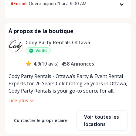
Fermé
·
Ouvre aujourd'hui à 9:00 AM
Lundi
9:00 AM - 5:00 PM
Mardi
9:00 AM - 5:00 PM
À propos de la boutique
Mercredi
9:00 AM - 5:00 PM
Jeudi
9:00 AM - 5:00 PM
Cody Party Rentals Ottawa
Vendredi
9:00 AM - 5:00 PM
Vérifié
Samedi
9:00 AM - 2:00 PM
458
Annonces
4.9
(
19
avis
)
Dimanche
Fermé
Cody Party Rentals - Ottawa’s Party & Event Rental
Experts for 26 Years Celebrating 26 years in Ottawa,
Cody Party Rentals is your go-to source for all
things party and event rentals. We’re proud to be a
Lire plus
partner of Rent Anything, expanding our offerings
to include a variety of extra items on the platform.
Voir toutes les
At Cody Party Rentals, we believe in the power of
Contacter le propriétaire
locations
sharing—giving others the chance to rent out their
items and experience the benefits of renting. It’s