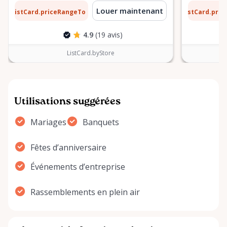
1 $
6 $
Louer maintenant
ListCard.priceRangeTo
ListCard.pri
par jour
4.9
(19 avis)
ListCard.byStore
Utilisations suggérées
Mariages
Banquets
Fêtes d’anniversaire
Événements d’entreprise
Rassemblements en plein air