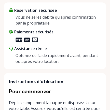
about more than just saving money; it’s about
Réservation sécurisée
helping people enjoy more for less while making a
positive impact on the environment. By choosing to
Vous ne serez débité qu’après confirmation
share instead of buy, we’re all doing our part to
par le propriétaire.
make things easier on Mother Nature.
Paiements sécurisés
Assistance réelle
Obtenez de l’aide rapidement avant, pendant
ou après votre location.
Instructions d'utilisation
Pour commencer
Dépliez simplement la nappe et disposez-la sur
votre table. Assurez-vous qu’elle est centrée pour