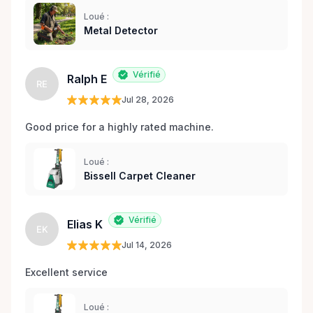
Loué :
Metal Detector
Vérifié
Ralph E
RE
Jul 28, 2026
Good price for a highly rated machine. 
Loué :
Bissell Carpet Cleaner
Vérifié
Elias K
EK
Jul 14, 2026
Excellent service 
Loué :