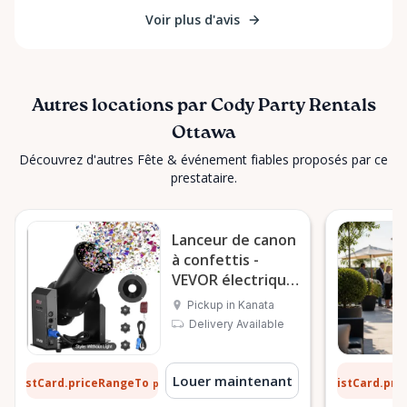
Voir plus d'avis
Autres locations par Cody Party Rentals
Ottawa
Découvrez d'autres Fête & événement fiables proposés par ce
prestataire.
Lanceur de canon
à confettis -
VEVOR électrique
1500 W
Pickup in Kanata
Delivery Available
 $
13 $
Louer maintenant
ListCard.priceRangeTo
ListCard.pr
par jour