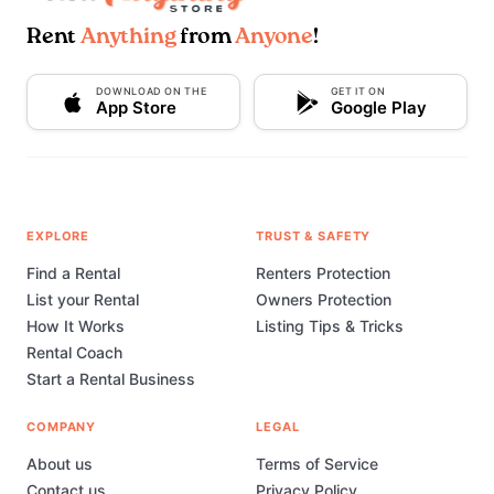
Rent
Anything
from
Anyone
!
DOWNLOAD ON THE
GET IT ON
App Store
Google Play
EXPLORE
TRUST & SAFETY
Find a Rental
Renters Protection
List your Rental
Owners Protection
How It Works
Listing Tips & Tricks
Rental Coach
Start a Rental Business
COMPANY
LEGAL
About us
Terms of Service
Contact us
Privacy Policy