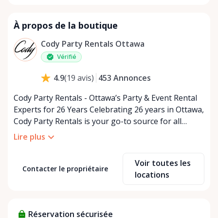
À propos de la boutique
Cody Party Rentals Ottawa
Vérifié
453
Annonces
4.9
(
19
avis
)
Cody Party Rentals - Ottawa’s Party & Event Rental
Experts for 26 Years Celebrating 26 years in Ottawa,
Cody Party Rentals is your go-to source for all
things party and event rentals. We’re proud to be a
Lire plus
partner of Rent Anything, expanding our offerings
to include a variety of extra items on the platform.
Voir toutes les
At Cody Party Rentals, we believe in the power of
Contacter le propriétaire
locations
sharing—giving others the chance to rent out their
items and experience the benefits of renting. It’s
about more than just saving money; it’s about
Réservation sécurisée
helping people enjoy more for less while making a