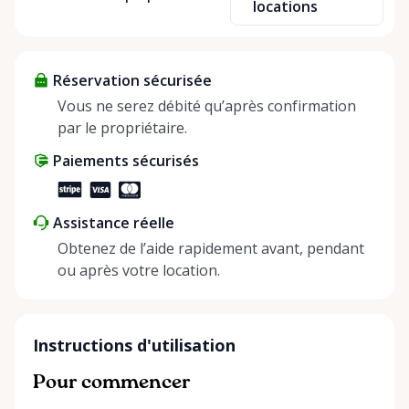
locations
sharing—giving others the chance to rent out their
items and experience the benefits of renting. It’s
about more than just saving money; it’s about
Réservation sécurisée
helping people enjoy more for less while making a
positive impact on the environment. By choosing to
Vous ne serez débité qu’après confirmation
share instead of buy, we’re all doing our part to
par le propriétaire.
make things easier on Mother Nature.
Paiements sécurisés
Assistance réelle
Obtenez de l’aide rapidement avant, pendant
ou après votre location.
Instructions d'utilisation
Pour commencer