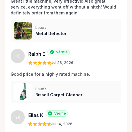
Great little machine, very effective! Also great 
service, everything went off without a hitch! Would 
definitely order from them again! 
Loué :
Metal Detector
Vérifié
Ralph E
RE
Jul 28, 2026
Good price for a highly rated machine. 
Loué :
Bissell Carpet Cleaner
Vérifié
Elias K
EK
Jul 14, 2026