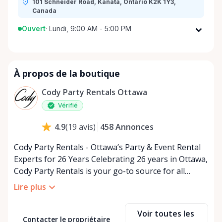
101 Schneider Road, Kanata, Ontario K2K 1Y3,
Canada
Ouvert
·
Lundi, 9:00 AM - 5:00 PM
Lundi
9:00 AM - 5:00 PM
Mardi
9:00 AM - 5:00 PM
À propos de la boutique
Mercredi
9:00 AM - 5:00 PM
Jeudi
9:00 AM - 5:00 PM
Cody Party Rentals Ottawa
Vendredi
9:00 AM - 5:00 PM
Vérifié
Samedi
9:00 AM - 2:00 PM
458
Annonces
4.9
(
19
avis
)
Dimanche
Fermé
Cody Party Rentals - Ottawa’s Party & Event Rental
Experts for 26 Years Celebrating 26 years in Ottawa,
Cody Party Rentals is your go-to source for all
things party and event rentals. We’re proud to be a
Lire plus
partner of Rent Anything, expanding our offerings
to include a variety of extra items on the platform.
Voir toutes les
At Cody Party Rentals, we believe in the power of
Contacter le propriétaire