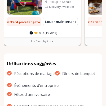
Pickup in Kanata
Delivery Available
1 $
6 $
Louer maintenant
ListCard.priceRangeTo
ListCard.pri
par jour
4.9
(19 avis)
ListCard.byStore
Utilisations suggérées
Réceptions de mariage
Dîners de banquet
Événements d'entreprise
Fêtes d'anniversaire