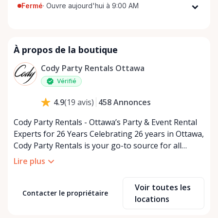
Fermé
·
Ouvre aujourd'hui à 9:00 AM
Lundi
9:00 AM - 5:00 PM
Mardi
9:00 AM - 5:00 PM
À propos de la boutique
Mercredi
9:00 AM - 5:00 PM
Jeudi
9:00 AM - 5:00 PM
Cody Party Rentals Ottawa
Vendredi
9:00 AM - 5:00 PM
Vérifié
Samedi
9:00 AM - 2:00 PM
458
Annonces
4.9
(
19
avis
)
Dimanche
Fermé
Cody Party Rentals - Ottawa’s Party & Event Rental
Experts for 26 Years Celebrating 26 years in Ottawa,
Cody Party Rentals is your go-to source for all
things party and event rentals. We’re proud to be a
Lire plus
partner of Rent Anything, expanding our offerings
to include a variety of extra items on the platform.
Voir toutes les
At Cody Party Rentals, we believe in the power of
Contacter le propriétaire
locations
sharing—giving others the chance to rent out their
items and experience the benefits of renting. It’s