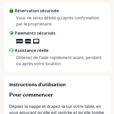
about more than just saving money; it’s about
Réservation sécurisée
helping people enjoy more for less while making a
positive impact on the environment. By choosing to
Vous ne serez débité qu’après confirmation
share instead of buy, we’re all doing our part to
par le propriétaire.
make things easier on Mother Nature.
Paiements sécurisés
Assistance réelle
Obtenez de l’aide rapidement avant, pendant
ou après votre location.
Instructions d'utilisation
Pour commencer
Dépliez la nappe et drapez-la sur votre table, en
vous assurant qu'elle est centrée et qu'elle tombe