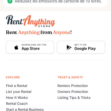
Réduisez les émissions de carbone de 10 livres.
Rent
Anything
from
Anyone
!
DOWNLOAD ON THE
GET IT ON
App Store
Google Play
EXPLORE
TRUST & SAFETY
Find a Rental
Renters Protection
List your Rental
Owners Protection
How It Works
Listing Tips & Tricks
Rental Coach
Start a Rental Business