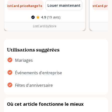
1 $
6 $
Louer maintenant
ListCard.priceRangeTo
ListCard.pri
par jour
4.9
(19 avis)
ListCard.byStore
Utilisations suggérées
Mariages
Événements d'entreprise
Fêtes d'anniversaire
Où cet article fonctionne le mieux