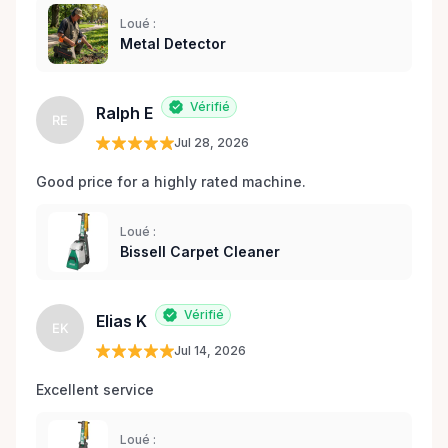
Loué :
Metal Detector
Vérifié
Ralph E
RE
Jul 28, 2026
Good price for a highly rated machine. 
Loué :
Bissell Carpet Cleaner
Vérifié
Elias K
EK
Jul 14, 2026
Excellent service 
Loué :