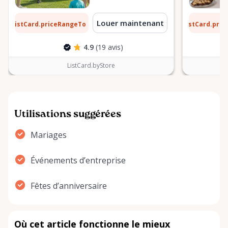
1 $
6 $
Louer maintenant
ListCard.priceRangeTo
ListCard.pri
par jour
4.9
(19 avis)
ListCard.byStore
Utilisations suggérées
Mariages
Événements d’entreprise
Fêtes d’anniversaire
Où cet article fonctionne le mieux