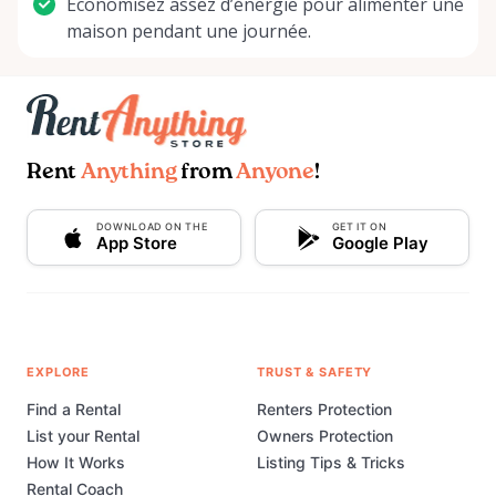
Économisez assez d’énergie pour alimenter une
maison pendant une journée.
Rent
Anything
from
Anyone
!
DOWNLOAD ON THE
GET IT ON
App Store
Google Play
EXPLORE
TRUST & SAFETY
Find a Rental
Renters Protection
List your Rental
Owners Protection
How It Works
Listing Tips & Tricks
Rental Coach