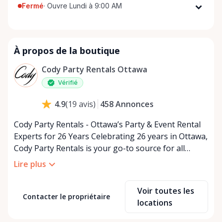
Fermé
·
Ouvre Lundi à 9:00 AM
Lundi
9:00 AM - 5:00 PM
Mardi
9:00 AM - 5:00 PM
À propos de la boutique
Mercredi
9:00 AM - 5:00 PM
Jeudi
9:00 AM - 5:00 PM
Cody Party Rentals Ottawa
Vendredi
9:00 AM - 5:00 PM
Vérifié
Samedi
9:00 AM - 2:00 PM
458
Annonces
4.9
(
19
avis
)
Dimanche
Fermé
Cody Party Rentals - Ottawa’s Party & Event Rental
Experts for 26 Years Celebrating 26 years in Ottawa,
Cody Party Rentals is your go-to source for all
things party and event rentals. We’re proud to be a
Lire plus
partner of Rent Anything, expanding our offerings
to include a variety of extra items on the platform.
Voir toutes les
At Cody Party Rentals, we believe in the power of
Contacter le propriétaire
locations
sharing—giving others the chance to rent out their
items and experience the benefits of renting. It’s