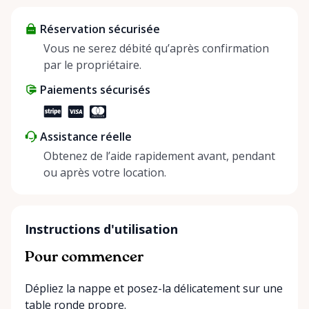
about more than just saving money; it’s about
Réservation sécurisée
helping people enjoy more for less while making a
positive impact on the environment. By choosing to
Vous ne serez débité qu’après confirmation
share instead of buy, we’re all doing our part to
par le propriétaire.
make things easier on Mother Nature.
Paiements sécurisés
Assistance réelle
Obtenez de l’aide rapidement avant, pendant
ou après votre location.
Instructions d'utilisation
Pour commencer
Dépliez la nappe et posez-la délicatement sur une
table ronde propre.