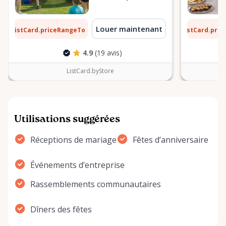
0 $
6 $
Louer maintenant
ListCard.priceRangeTo
ListCard.pri
par jour
4.9
(19 avis)
ListCard.byStore
Utilisations suggérées
Réceptions de mariage
Fêtes d’anniversaire
Événements d’entreprise
Rassemblements communautaires
Dîners des fêtes