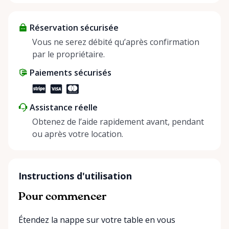
items and experience the benefits of renting. It’s
about more than just saving money; it’s about
Réservation sécurisée
helping people enjoy more for less while making a
positive impact on the environment. By choosing to
Vous ne serez débité qu’après confirmation
share instead of buy, we’re all doing our part to
par le propriétaire.
make things easier on Mother Nature.
Paiements sécurisés
Assistance réelle
Obtenez de l’aide rapidement avant, pendant
ou après votre location.
Instructions d'utilisation
Pour commencer
Étendez la nappe sur votre table en vous