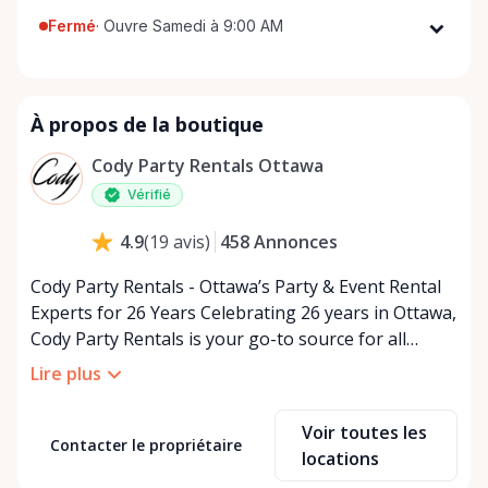
Fermé
·
Ouvre Samedi à 9:00 AM
Lundi
9:00 AM - 5:00 PM
Mardi
9:00 AM - 5:00 PM
À propos de la boutique
Mercredi
9:00 AM - 5:00 PM
Jeudi
9:00 AM - 5:00 PM
Cody Party Rentals Ottawa
Vendredi
9:00 AM - 5:00 PM
Vérifié
Samedi
9:00 AM - 2:00 PM
458
Annonces
4.9
(
19
avis
)
Dimanche
Fermé
Cody Party Rentals - Ottawa’s Party & Event Rental
Experts for 26 Years Celebrating 26 years in Ottawa,
Cody Party Rentals is your go-to source for all
things party and event rentals. We’re proud to be a
Lire plus
partner of Rent Anything, expanding our offerings
to include a variety of extra items on the platform.
Voir toutes les
At Cody Party Rentals, we believe in the power of
Contacter le propriétaire
locations
sharing—giving others the chance to rent out their