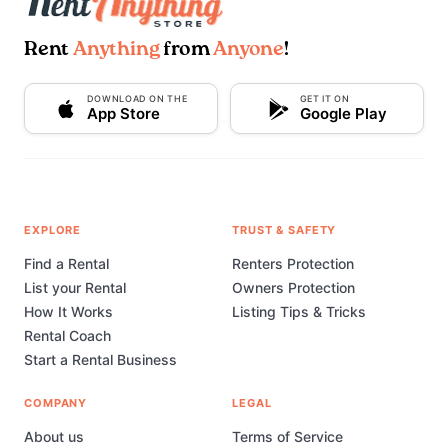
Rent
Anything
from
Anyone
!
DOWNLOAD ON THE
GET IT ON
App Store
Google Play
EXPLORE
TRUST & SAFETY
Find a Rental
Renters Protection
List your Rental
Owners Protection
How It Works
Listing Tips & Tricks
Rental Coach
Start a Rental Business
COMPANY
LEGAL
About us
Terms of Service