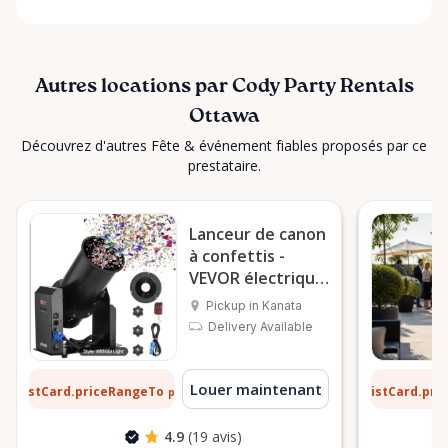
Autres locations par Cody Party Rentals
Ottawa
Découvrez d'autres Fête & événement fiables proposés par ce
prestataire.
Lanceur de canon
à confettis -
VEVOR électrique
1500 W
Pickup in Kanata
Delivery Available
 $
13 $
Louer maintenant
ListCard.priceRangeTo
ListCard.pr
par jour
4.9
(19 avis)