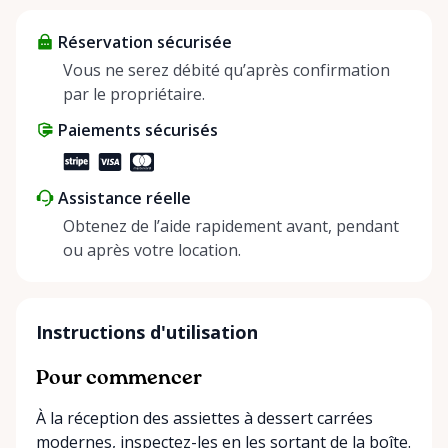
about more than just saving money; it’s about
Réservation sécurisée
helping people enjoy more for less while making a
positive impact on the environment. By choosing to
Vous ne serez débité qu’après confirmation
share instead of buy, we’re all doing our part to
par le propriétaire.
make things easier on Mother Nature.
Paiements sécurisés
Assistance réelle
Obtenez de l’aide rapidement avant, pendant
ou après votre location.
Instructions d'utilisation
Pour commencer
À la réception des assiettes à dessert carrées
modernes, inspectez-les en les sortant de la boîte.