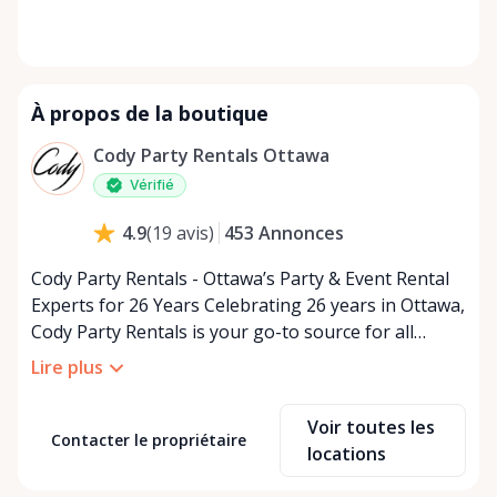
À propos de la boutique
Cody Party Rentals Ottawa
Vérifié
453
Annonces
4.9
(
19
avis
)
Cody Party Rentals - Ottawa’s Party & Event Rental
Experts for 26 Years Celebrating 26 years in Ottawa,
Cody Party Rentals is your go-to source for all
things party and event rentals. We’re proud to be a
Lire plus
partner of Rent Anything, expanding our offerings
to include a variety of extra items on the platform.
Voir toutes les
At Cody Party Rentals, we believe in the power of
Contacter le propriétaire
locations
sharing—giving others the chance to rent out their
items and experience the benefits of renting. It’s