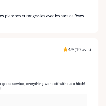
 les planches et rangez-les avec les sacs de fèves
4.9
(
19 avis
)
o great service, everything went off without a hitch! 
 