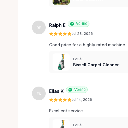
Vérifié
Ralph E
RE
Jul 28, 2026
Good price for a highly rated machine. 
Loué :
Bissell Carpet Cleaner
Vérifié
Elias K
EK
Jul 14, 2026
Excellent service 
Loué :