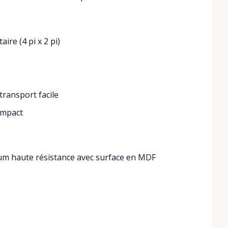
ire (4 pi x 2 pi)
transport facile
ompact
um haute résistance avec surface en MDF