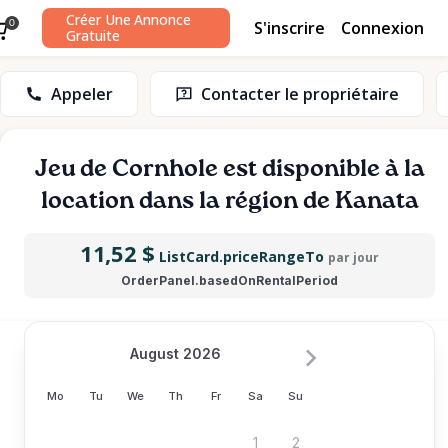
Créer Une Annonce
S'inscrire
Connexion
0
Gratuite
Appeler
Contacter le propriétaire
Jeu
de
Cornhole
est disponible à la
location dans la région de Kanata
11,52 $
ListCard.priceRangeTo
par jour
OrderPanel.basedOnRentalPeriod
August 2026
Mo
Tu
We
Th
Fr
Sa
Su
1
2