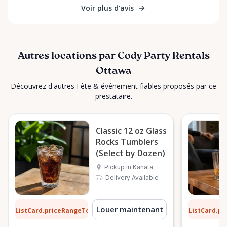
Voir plus d'avis
Autres locations par Cody Party Rentals
Ottawa
Découvrez d'autres Fête & événement fiables proposés par ce
prestataire.
Classic 12 oz Glass
Rocks Tumblers
(Select by Dozen)
Pickup in Kanata
Delivery Available
10 $
0,10 $
Louer maintenant
ListCard.priceRangeTo
ListCard.p
par jour