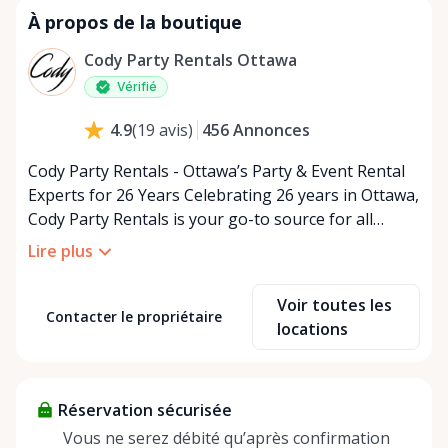
À propos de la boutique
Cody Party Rentals Ottawa
Vérifié
456
Annonces
4.9
(
19
avis
)
Cody Party Rentals - Ottawa’s Party & Event Rental
Experts for 26 Years Celebrating 26 years in Ottawa,
Cody Party Rentals is your go-to source for all
things party and event rentals. We’re proud to be a
Lire plus
partner of Rent Anything, expanding our offerings
to include a variety of extra items on the platform.
Voir toutes les
At Cody Party Rentals, we believe in the power of
Contacter le propriétaire
locations
sharing—giving others the chance to rent out their
items and experience the benefits of renting. It’s
about more than just saving money; it’s about
Réservation sécurisée
helping people enjoy more for less while making a
positive impact on the environment. By choosing to
Vous ne serez débité qu’après confirmation