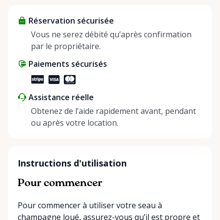
about more than just saving money; it’s about
Réservation sécurisée
helping people enjoy more for less while making a
positive impact on the environment. By choosing to
Vous ne serez débité qu’après confirmation
share instead of buy, we’re all doing our part to
par le propriétaire.
make things easier on Mother Nature.
Paiements sécurisés
Assistance réelle
Obtenez de l’aide rapidement avant, pendant
ou après votre location.
Instructions d'utilisation
Pour commencer
Pour commencer à utiliser votre seau à
champagne loué, assurez-vous qu’il est propre et