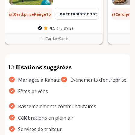
1 $
6 $
Louer maintenant
ListCard.priceRangeTo
ListCard.pri
par jour
4.9
(19 avis)
ListCard.byStore
Utilisations suggérées
Mariages à Kanata
Événements d’entreprise
Fêtes privées
Rassemblements communautaires
Célébrations en plein air
Services de traiteur