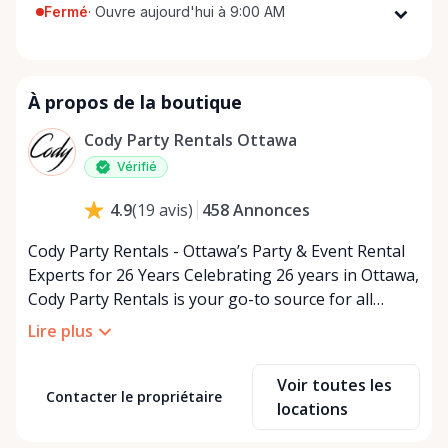
Fermé
·
Ouvre aujourd'hui à 9:00 AM
Lundi
9:00 AM - 5:00 PM
Mardi
9:00 AM - 5:00 PM
À propos de la boutique
Mercredi
9:00 AM - 5:00 PM
Jeudi
9:00 AM - 5:00 PM
Cody Party Rentals Ottawa
Vendredi
9:00 AM - 5:00 PM
Vérifié
Samedi
9:00 AM - 2:00 PM
458
Annonces
4.9
(
19
avis
)
Dimanche
Fermé
Cody Party Rentals - Ottawa’s Party & Event Rental
Experts for 26 Years Celebrating 26 years in Ottawa,
Cody Party Rentals is your go-to source for all
things party and event rentals. We’re proud to be a
Lire plus
partner of Rent Anything, expanding our offerings
to include a variety of extra items on the platform.
Voir toutes les
At Cody Party Rentals, we believe in the power of
Contacter le propriétaire
locations
sharing—giving others the chance to rent out their
items and experience the benefits of renting. It’s