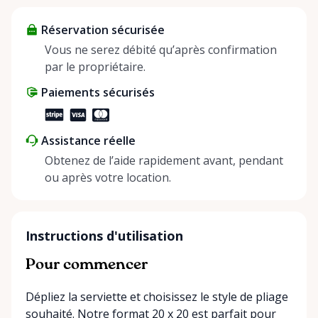
about more than just saving money; it’s about
Réservation sécurisée
helping people enjoy more for less while making a
positive impact on the environment. By choosing to
Vous ne serez débité qu’après confirmation
share instead of buy, we’re all doing our part to
par le propriétaire.
make things easier on Mother Nature.
Paiements sécurisés
Assistance réelle
Obtenez de l’aide rapidement avant, pendant
ou après votre location.
Instructions d'utilisation
Pour commencer
Dépliez la serviette et choisissez le style de pliage
souhaité. Notre format 20 x 20 est parfait pour