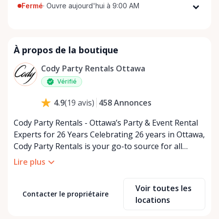
Fermé
·
Ouvre aujourd'hui à 9:00 AM
Lundi
9:00 AM - 5:00 PM
Mardi
9:00 AM - 5:00 PM
À propos de la boutique
Mercredi
9:00 AM - 5:00 PM
Jeudi
9:00 AM - 5:00 PM
Cody Party Rentals Ottawa
Vendredi
9:00 AM - 5:00 PM
Vérifié
Samedi
9:00 AM - 2:00 PM
458
Annonces
4.9
(
19
avis
)
Dimanche
Fermé
Cody Party Rentals - Ottawa’s Party & Event Rental
Experts for 26 Years Celebrating 26 years in Ottawa,
Cody Party Rentals is your go-to source for all
things party and event rentals. We’re proud to be a
Lire plus
partner of Rent Anything, expanding our offerings
to include a variety of extra items on the platform.
Voir toutes les
At Cody Party Rentals, we believe in the power of
Contacter le propriétaire
locations
sharing—giving others the chance to rent out their
items and experience the benefits of renting. It’s