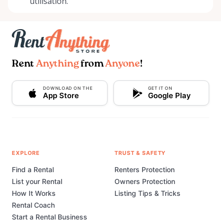
utilisation.
Rent
Anything
from
Anyone
!
DOWNLOAD ON THE
GET IT ON
App Store
Google Play
EXPLORE
TRUST & SAFETY
Find a Rental
Renters Protection
List your Rental
Owners Protection
How It Works
Listing Tips & Tricks
Rental Coach
Start a Rental Business