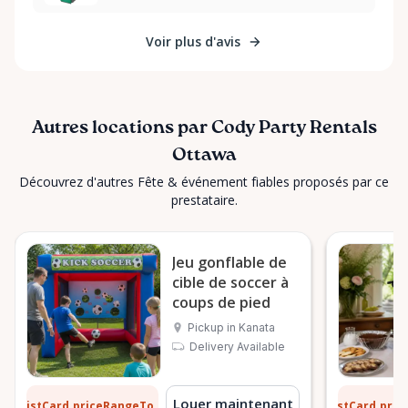
Voir plus d'avis
Autres locations par Cody Party Rentals
Ottawa
Découvrez d'autres Fête & événement fiables proposés par ce
prestataire.
Jeu gonflable de
cible de soccer à
coups de pied
Pickup in Kanata
Delivery Available
1 $
6 $
Louer maintenant
ListCard.priceRangeTo
ListCard.pri
par jour