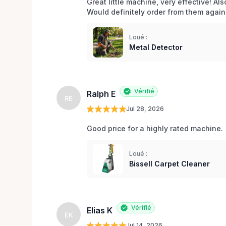
Great little machine, very effective! Als
Would definitely order from them again!
Loué :
Metal Detector
Vérifié
Ralph E
RE
Jul 28, 2026
Good price for a highly rated machine. 
Loué :
Bissell Carpet Cleaner
Vérifié
Elias K
EK
Jul 14, 2026