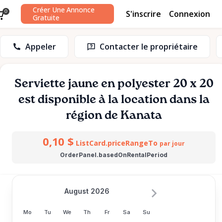
Créer Une Annonce
S'inscrire
Connexion
0
Gratuite
Appeler
Contacter le propriétaire
Serviette
jaune
en
polyester
20
x
20
est disponible à la location dans la
région de Kanata
0,10 $
ListCard.priceRangeTo
par jour
OrderPanel.basedOnRentalPeriod
August 2026
Mo
Tu
We
Th
Fr
Sa
Su