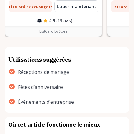
10 $
0,10 $
Louer maintenant
ListCard.priceRangeTo
ListCard.p
par jour
4.9
(19 avis)
ListCard.byStore
Utilisations suggérées
Réceptions de mariage
Fêtes d’anniversaire
Événements d’entreprise
Où cet article fonctionne le mieux