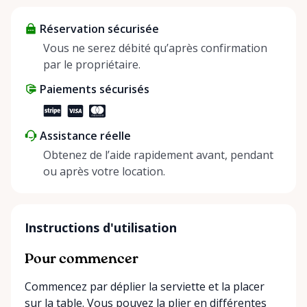
about more than just saving money; it’s about
Réservation sécurisée
helping people enjoy more for less while making a
positive impact on the environment. By choosing to
Vous ne serez débité qu’après confirmation
share instead of buy, we’re all doing our part to
par le propriétaire.
make things easier on Mother Nature.
Paiements sécurisés
Assistance réelle
Obtenez de l’aide rapidement avant, pendant
ou après votre location.
Instructions d'utilisation
Pour commencer
Commencez par déplier la serviette et la placer
sur la table. Vous pouvez la plier en différentes