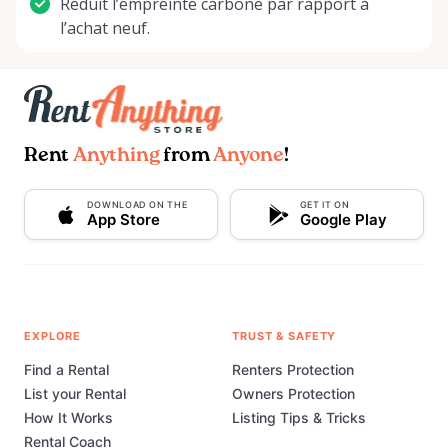
Réduit l’empreinte carbone par rapport à
l’achat neuf.
Rent
Anything
from
Anyone
!
DOWNLOAD ON THE
GET IT ON
App Store
Google Play
EXPLORE
TRUST & SAFETY
Find a Rental
Renters Protection
List your Rental
Owners Protection
How It Works
Listing Tips & Tricks
Rental Coach