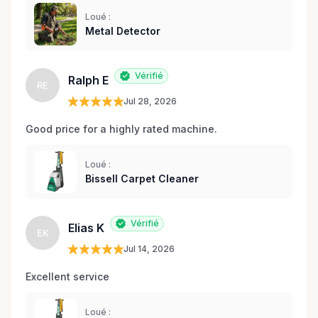
Loué :
Metal Detector
Vérifié
Ralph E
RE
Jul 28, 2026
Good price for a highly rated machine. 
Loué :
Bissell Carpet Cleaner
Vérifié
Elias K
EK
Jul 14, 2026
Excellent service 
Loué :