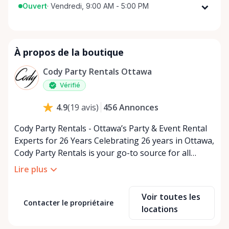
Ouvert
·
Vendredi, 9:00 AM - 5:00 PM
Lundi
9:00 AM - 5:00 PM
Mardi
9:00 AM - 5:00 PM
À propos de la boutique
Mercredi
9:00 AM - 5:00 PM
Jeudi
9:00 AM - 5:00 PM
Cody Party Rentals Ottawa
Vendredi
9:00 AM - 5:00 PM
Vérifié
Samedi
9:00 AM - 2:00 PM
456
Annonces
4.9
(
19
avis
)
Dimanche
Fermé
Cody Party Rentals - Ottawa’s Party & Event Rental
Experts for 26 Years Celebrating 26 years in Ottawa,
Cody Party Rentals is your go-to source for all
things party and event rentals. We’re proud to be a
Lire plus
partner of Rent Anything, expanding our offerings
to include a variety of extra items on the platform.
Voir toutes les
At Cody Party Rentals, we believe in the power of
Contacter le propriétaire
locations
sharing—giving others the chance to rent out their
items and experience the benefits of renting. It’s