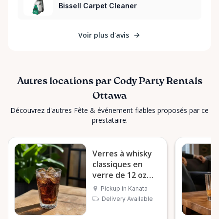
Bissell Carpet Cleaner
Voir plus d'avis
Autres locations par Cody Party Rentals
Ottawa
Découvrez d'autres Fête & événement fiables proposés par ce
prestataire.
Verres à whisky
classiques en
verre de 12 oz
(sélection par
Pickup in Kanata
douzaine)
Delivery Available