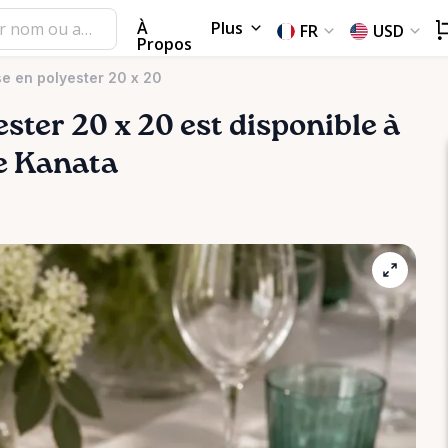
À
Plus
FR
USD
Propos
se en polyester 20 x 20
ester
20
x
20
est disponible à
de Kanata