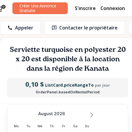
Créer Une Annonce
S'inscrire
Connexion
0
Gratuite
Appeler
Contacter le propriétaire
Serviette
turquoise
en
polyester
20
x
20
est disponible à la location
dans la région de Kanata
0,10 $
ListCard.priceRangeTo
par jour
OrderPanel.basedOnRentalPeriod
August 2026
Mo
Tu
We
Th
Fr
Sa
Su