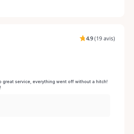
4.9
(
19 avis
)
o great service, everything went off without a hitch! 
 