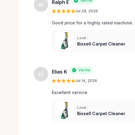
Vérifié
Ralph E
RE
Jul 28, 2026
Good price for a highly rated machine. 
Loué :
Bissell Carpet Cleaner
Vérifié
Elias K
EK
Jul 14, 2026
Excellent service 
Loué :
Bissell Carpet Cleaner