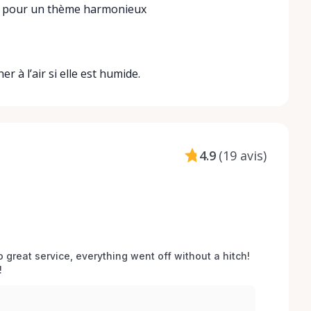
ie pour un thème harmonieux
r à l’air si elle est humide.
4.9
(
19 avis
)
o great service, everything went off without a hitch! 
 