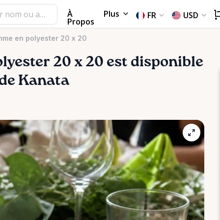
À
Plus
FR
USD
Propos
mme en polyester 20 x 20
olyester
20
x
20
est disponible
n de Kanata