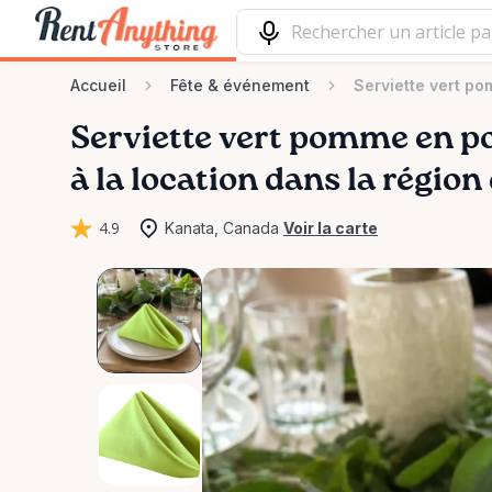
Accueil
Fête & événement
Serviette vert po
Serviette
vert
pomme
en
p
à la location dans la régio
4.9
Kanata, Canada
Voir la carte