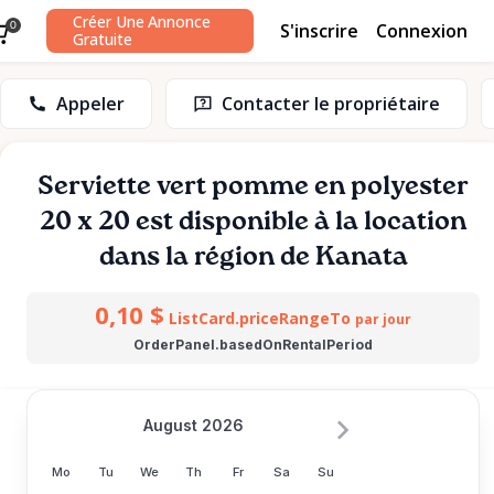
Créer Une Annonce
S'inscrire
Connexion
0
Gratuite
Appeler
Contacter le propriétaire
Serviette
vert
pomme
en
polyester
20
x
20
est disponible à la location
dans la région de Kanata
0,10 $
ListCard.priceRangeTo
par jour
OrderPanel.basedOnRentalPeriod
August 2026
Mo
Tu
We
Th
Fr
Sa
Su