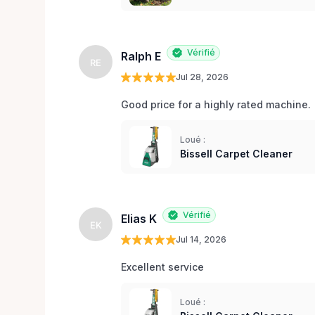
Vérifié
Ralph E
RE
Jul 28, 2026
Good price for a highly rated machine. 
Loué :
Bissell Carpet Cleaner
Vérifié
Elias K
EK
Jul 14, 2026
Excellent service 
Loué :