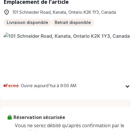
Emplacement de l'article
101 Schneider Road, Kanata, Ontario K2K 1Y3, Canada
Livraison disponible
Retrait disponible
Fermé
·
Ouvre aujourd'hui à 9:00 AM
Lundi
9:00 AM - 5:00 PM
Mardi
9:00 AM - 5:00 PM
Mercredi
9:00 AM - 5:00 PM
Réservation sécurisée
Jeudi
9:00 AM - 5:00 PM
Vous ne serez débité qu’après confirmation par le
Vendredi
9:00 AM - 5:00 PM