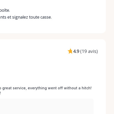
boîte.
ts et signalez toute casse.
4.9
(
19 avis
)
o great service, everything went off without a hitch! 
 