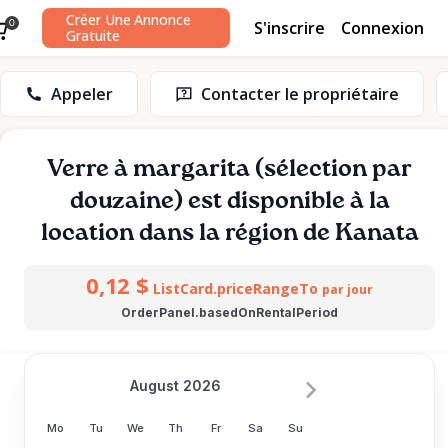
Créer Une Annonce
S'inscrire
Connexion
0
Gratuite
Appeler
Contacter le propriétaire
Verre
à
margarita
(sélection
par
douzaine)
est disponible à la
location dans la région de Kanata
0,12 $
ListCard.priceRangeTo
par jour
OrderPanel.basedOnRentalPeriod
August 2026
Mo
Tu
We
Th
Fr
Sa
Su