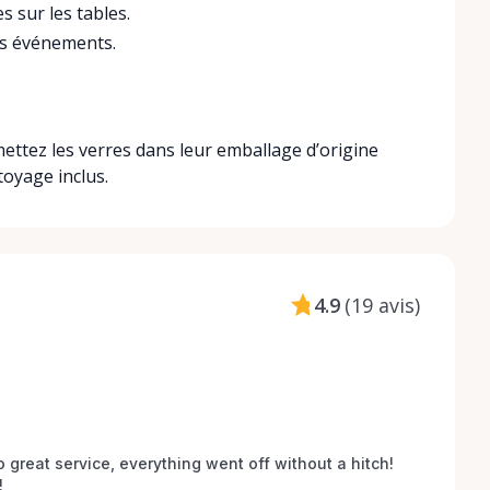
s sur les tables.
ds événements.
mettez les verres dans leur emballage d’origine
toyage inclus.
4.9
(
19 avis
)
o great service, everything went off without a hitch! 
 