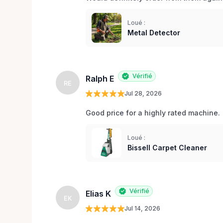
Loué :
Metal Detector
Vérifié
Ralph E
RE
Jul 28, 2026
Good price for a highly rated machine. 
Loué :
Bissell Carpet Cleaner
Vérifié
Elias K
EK
Jul 14, 2026