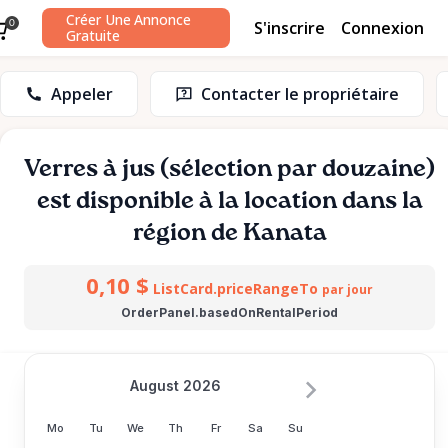
Créer Une Annonce
S'inscrire
Connexion
0
Gratuite
Appeler
Contacter le propriétaire
Verres
à
jus
(sélection
par
douzaine)
est disponible à la location dans la
région de Kanata
0,10 $
ListCard.priceRangeTo
par jour
OrderPanel.basedOnRentalPeriod
August 2026
Mo
Tu
We
Th
Fr
Sa
Su