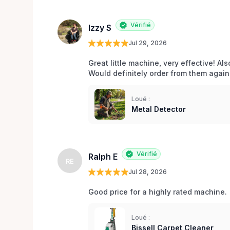
Vérifié
Izzy S
Jul 29, 2026
Great little machine, very effective! Als
Would definitely order from them again!
Loué :
Metal Detector
Vérifié
Ralph E
RE
Jul 28, 2026
Good price for a highly rated machine. 
Loué :
Bissell Carpet Cleaner