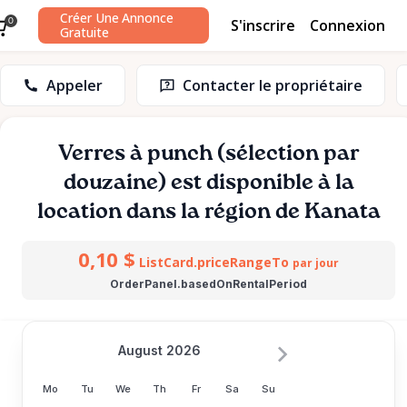
Créer Une Annonce
S'inscrire
Connexion
0
Gratuite
Appeler
Contacter le propriétaire
Verres
à
punch
(sélection
par
douzaine)
est disponible à la
location dans la région de Kanata
0,10 $
ListCard.priceRangeTo
par jour
OrderPanel.basedOnRentalPeriod
August 2026
Mo
Tu
We
Th
Fr
Sa
Su