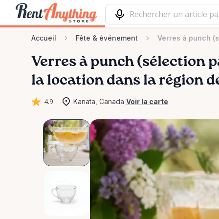
Accueil
Fête & événement
Verres à punch (s
Verres
à
punch
(sélection
p
la location dans la région 
4.9
Kanata, Canada
Voir la carte