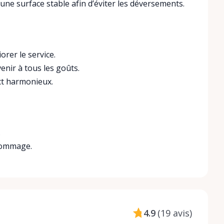
une surface stable afin d’éviter les déversements.
orer le service.
nir à tous les goûts.
ect harmonieux.
.
 dommage.
4.9
(
19 avis
)