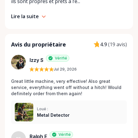
ils sont propres et prêts à l’e...
Lire la suite
Avis du propriétaire
4.9
(
19 avis
)
Vérifié
Izzy S
Jul 29, 2026
Great little machine, very effective! Also great 
service, everything went off without a hitch! Would 
definitely order from them again! 
Loué :
Metal Detector
Vérifié
Ralph E