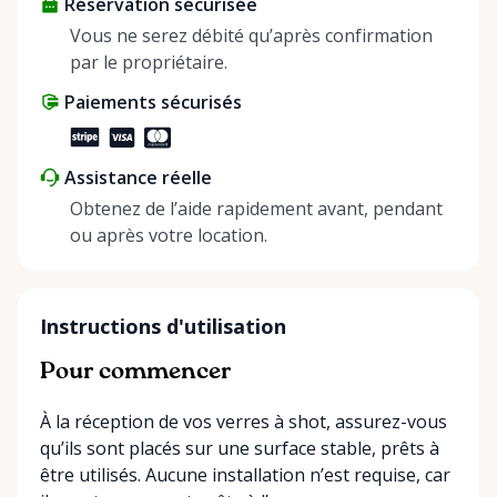
Réservation sécurisée
helping people enjoy more for less while making a
positive impact on the environment. By choosing to
Vous ne serez débité qu’après confirmation
share instead of buy, we’re all doing our part to
par le propriétaire.
make things easier on Mother Nature.
Paiements sécurisés
Assistance réelle
Obtenez de l’aide rapidement avant, pendant
ou après votre location.
Instructions d'utilisation
Pour commencer
À la réception de vos verres à shot, assurez-vous
qu’ils sont placés sur une surface stable, prêts à
être utilisés. Aucune installation n’est requise, car