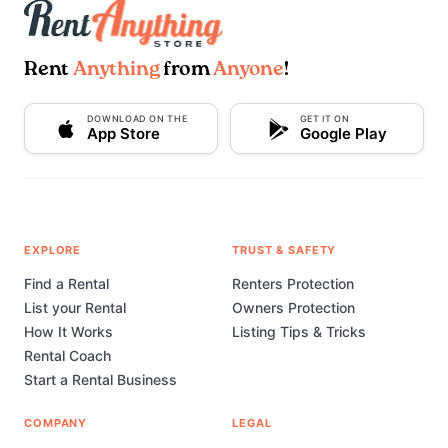
Rent
Anything
from
Anyone
!
DOWNLOAD ON THE
GET IT ON
App Store
Google Play
EXPLORE
TRUST & SAFETY
Find a Rental
Renters Protection
List your Rental
Owners Protection
How It Works
Listing Tips & Tricks
Rental Coach
Start a Rental Business
COMPANY
LEGAL