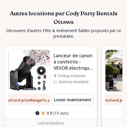
Autres locations par Cody Party Rentals
Ottawa
Découvrez d'autres Fête & événement fiables proposés par ce
prestataire.
Lanceur de canon
à confettis -
VEVOR électrique
1500 W
Pickup in Kanata
Delivery Available
 $
13 $
Louer maintenant
ListCard.priceRangeTo
ListCard.pr
par jour
4.9
(19 avis)
ListCard.byStore