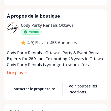
À propos de la boutique
Cody Party Rentals Ottawa
Vérifié
453
Annonces
4.9
(
19
avis
)
Cody Party Rentals - Ottawa’s Party & Event Rental
Experts for 26 Years Celebrating 26 years in Ottawa,
Cody Party Rentals is your go-to source for all
things party and event rentals. We’re proud to be a
Lire plus
partner of Rent Anything, expanding our offerings
to include a variety of extra items on the platform.
Voir toutes les
At Cody Party Rentals, we believe in the power of
Contacter le propriétaire
locations
sharing—giving others the chance to rent out their
items and experience the benefits of renting. It’s
about more than just saving money; it’s about