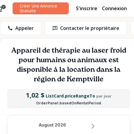
Créer Une Annonce
S'inscrire
Connexion
0
Gratuite
Appeler
Contacter le propriétaire
Appareil
de
thérapie
au
laser
froid
pour
humains
ou
animaux
est
disponible à la location dans la
région de Kemptville
1,02 $
ListCard.priceRangeTo
par jour
OrderPanel.basedOnRentalPeriod
August 2026