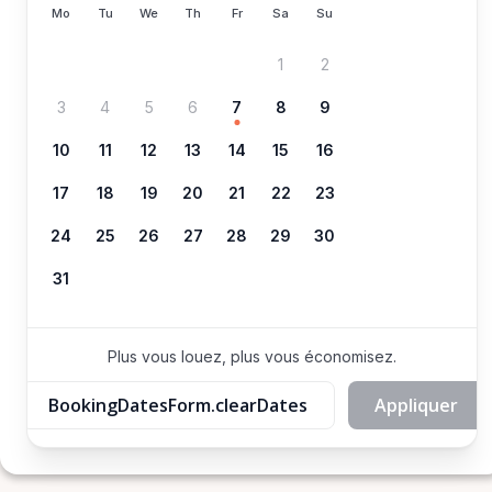
Mo
Tu
We
Th
Fr
Sa
Su
1
2
3
4
5
6
7
8
9
10
11
12
13
14
15
16
17
18
19
20
21
22
23
24
25
26
27
28
29
30
31
Plus vous louez, plus vous économisez.
BookingDatesForm.clearDates
Appliquer