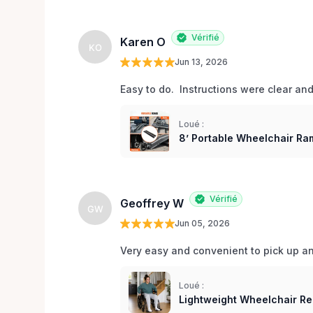
Vérifié
Karen O
KO
Jun 13, 2026
Easy to do.  Instructions were clear an
Loué :
8’ Portable Wheelchair Ram
Vérifié
Geoffrey W
GW
Jun 05, 2026
Very easy and convenient to pick up and
Loué :
Lightweight Wheelchair Re