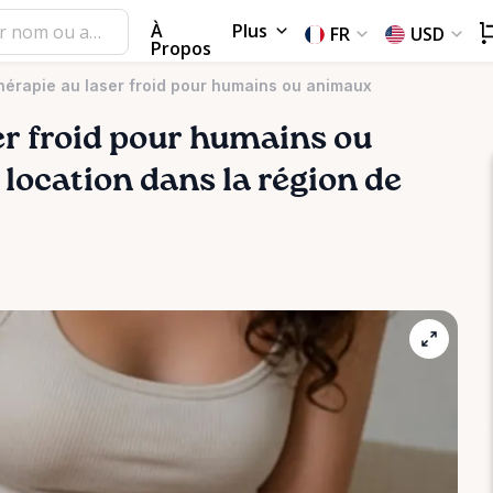
À
Plus
FR
USD
Propos
thérapie au laser froid pour humains ou animaux
er
froid
pour
humains
ou
a location dans la région de