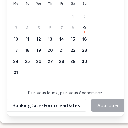
Mo
Tu
We
Th
Fr
Sa
Su
1
2
3
4
5
6
7
8
9
10
11
12
13
14
15
16
17
18
19
20
21
22
23
24
25
26
27
28
29
30
31
Plus vous louez, plus vous économisez.
BookingDatesForm.clearDates
Appliquer