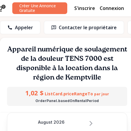
Créer Une Annonce
S'inscrire
Connexion
0
Gratuite
Appeler
Contacter le propriétaire
Appareil
numérique
de
soulagement
de
la
douleur
TENS
7000
est
disponible à la location dans la
région de Kemptville
1,02 $
ListCard.priceRangeTo
par jour
OrderPanel.basedOnRentalPeriod
August 2026