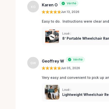
Vérifié
Karen O
KO
Jun 13, 2026
Easy to do.  Instructions were clear an
Loué :
8’ Portable Wheelchair Ram
Vérifié
Geoffrey W
GW
Jun 05, 2026
Very easy and convenient to pick up and
Loué :
Lightweight Wheelchair Re