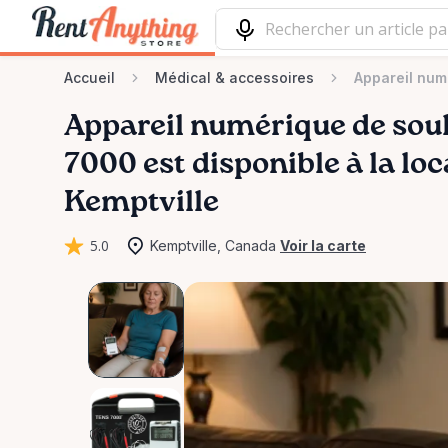
Accueil
Médical & accessoires
Appareil num
Appareil
numérique
de
sou
7000
est disponible à la lo
Kemptville
5.0
Kemptville, Canada
Voir la carte