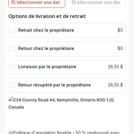
Champ
Champ
Options de livraison et de retrait
de
de
date
date
Retrait chez le propriétaire
$0
Retour chez le propriétaire
$0
Livraison par le propriétaire
28,55 $
Retour récupéré par le propriétaire
28,55 $
Politique d'annulation flexible - 50 % remboursé avec