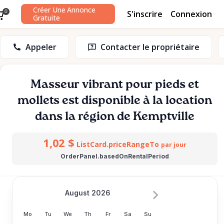
Créer Une Annonce
S'inscrire
Connexion
0
Gratuite
Appeler
Contacter le propriétaire
Masseur
vibrant
pour
pieds
et
mollets
est disponible à la location
dans la région de Kemptville
1,02 $
ListCard.priceRangeTo
par jour
OrderPanel.basedOnRentalPeriod
August 2026
Mo
Tu
We
Th
Fr
Sa
Su