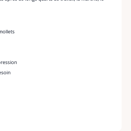
mollets
pression
esoin