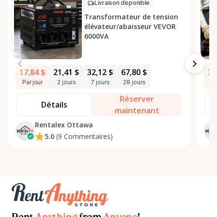
Livraison disponible
Transformateur de tension
élévateur/abaisseur VEVOR
6000VA
17,84 $
21,41 $
32,12 $
67,80 $
35
Par jour
2 jours
7 jours
28 jours
Pa
Réserver
Détails
maintenant
Rentalex Ottawa
5.0
(9 Commentaires)