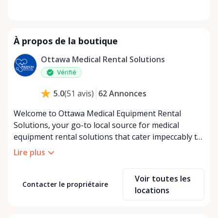
À propos de la boutique
Ottawa Medical Rental Solutions
Vérifié
62
Annonces
5.0
(
51
avis
)
Welcome to Ottawa Medical Equipment Rental
Solutions, your go-to local source for medical
equipment rental solutions that cater impeccably to
your health and mobility needs in Ottawa and its
Lire plus
surrounding areas. Committed to bringing comfort
and convenience to our community, we specialize in
Voir toutes les
providing a broad spectrum of top-grade medical
Contacter le propriétaire
locations
equipment for both short-term and long-term
rental periods, ensuring no demand is unmet. Our