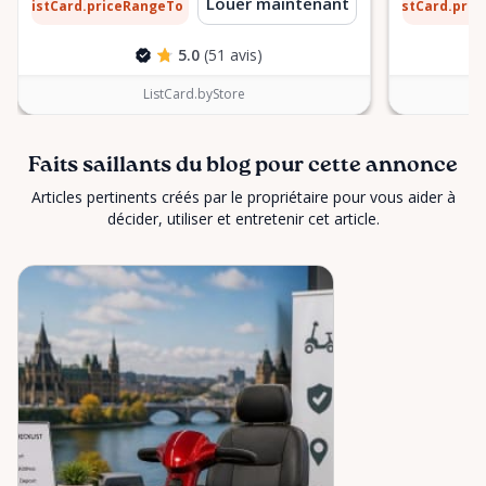
7 $
8 $
Louer maintenant
ListCard.priceRangeTo
ListCard.pri
par jour
5.0
(51 avis)
ListCard.byStore
Faits saillants du blog pour cette annonce
Articles pertinents créés par le propriétaire pour vous aider à
décider, utiliser et entretenir cet article.