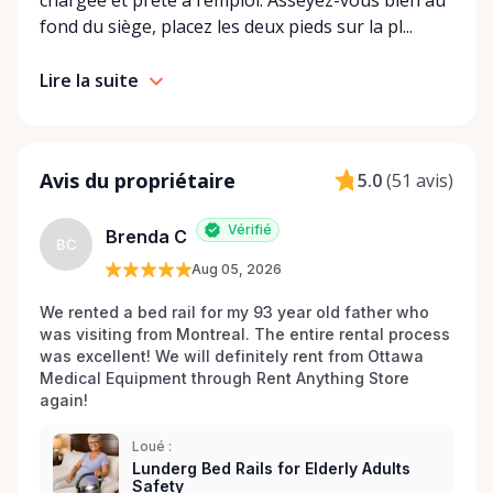
chargée et prête à l’emploi. Asseyez-vous bien au
bring a smile to your face, recognizing that quality
fond du siège, placez les deux pieds sur la pl...
service is the cornerstone of any rental experience.
We are not merely a rental service; we are your
Lire la suite
partners in health, dedicated to going the extra mile
to ensure your rental process is seamless,
affordable, and tailored to your individual needs.
Trust Ottawa Medical Equipment Rentals to be
Avis du propriétaire
5.0
(
51 avis
)
there for you, because helping you regain your
independence and improve your quality of life is
Vérifié
Brenda C
more than our business—it's our mission. Connect
BC
Aug 05, 2026
with us today and discover a world of medical
equipment support just a phone call or click away. .
We rented a bed rail for my 93 year old father who 
was visiting from Montreal. The entire rental process 
was excellent! We will definitely rent from Ottawa 
Medical Equipment through Rent Anything Store 
again!
Loué :
Lunderg Bed Rails for Elderly Adults
Safety