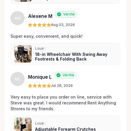
Vérifié
Alexene M
AM
Aug 03, 2026
Super easy, convenient, and quick! 
Loué :
18-in Wheelchair With Swing Away
Footrests & Folding Back
Vérifié
Monique L
ML
Jul 28, 2026
Very easy to place you order on line, service with 
Steve was great. I would recommend Rent Anything 
Strores to my friends. 
Loué :
Adjustable Forearm Crutches