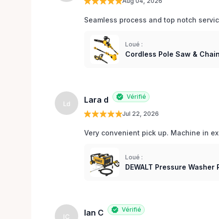
Aug 04, 2026
Seamless process and top notch servic
Loué :
Cordless Pole Saw & Chai
Vérifié
Lara d
Ld
Jul 22, 2026
Very convenient pick up. Machine in ex
Loué :
DEWALT Pressure Washer R
Vérifié
Ian C
IC