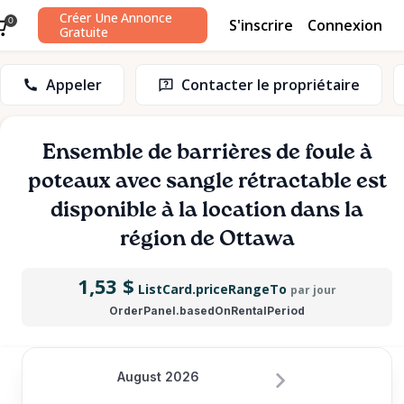
Créer Une Annonce
S'inscrire
Connexion
0
Gratuite
Appeler
Contacter le propriétaire
Ensemble
de
barrières
de
foule
à
poteaux
avec
sangle
rétractable
est
disponible à la location dans la
région de Ottawa
1,53 $
ListCard.priceRangeTo
par jour
OrderPanel.basedOnRentalPeriod
August 2026