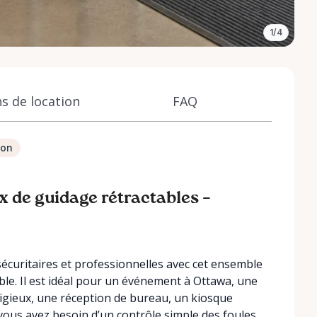
1/4
s de location
FAQ
ion
 de guidage rétractables –
sécuritaires et professionnelles avec cet ensemble
ble. Il est idéal pour un événement à Ottawa, une
igieux, une réception de bureau, un kiosque
vous avez besoin d’un contrôle simple des foules