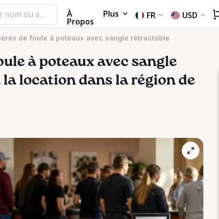
À
Plus
FR
USD
Propos
ères de foule à poteaux avec sangle rétractable
oule
à
poteaux
avec
sangle
 la location dans la région de