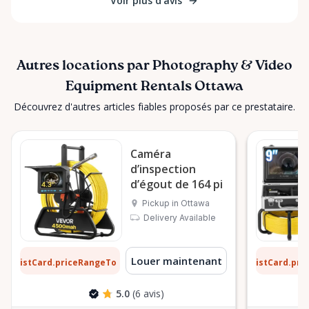
Voir plus d'avis
Autres locations par Photography & Video
Equipment Rentals Ottawa
Découvrez d'autres articles fiables proposés par ce prestataire.
Caméra
d’inspection
d’égout de 164 pi
Pickup in Ottawa
Delivery Available
0 $
25 $
Louer maintenant
ListCard.priceRangeTo
ListCard.pr
par jour
5.0
(6 avis)