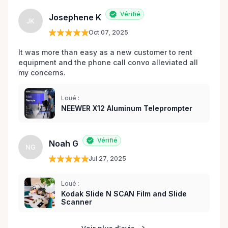
Vérifié
Josephene K
JK
Oct 07, 2025
It was more than easy as a new customer to rent 
equipment and the phone call convo alleviated all 
my concerns. 
Loué :
NEEWER X12 Aluminum Teleprompter
Vérifié
Noah G
NG
Jul 27, 2025
Loué :
Kodak Slide N SCAN Film and Slide
Scanner