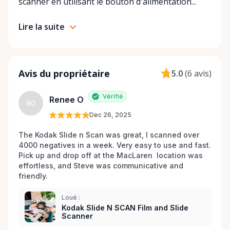
scanner en utilisant le bouton d'alimentation...
and expand our inventory to reflect the needs of
our creative community. For professional-grade
Lire la suite
photography and videography equipment in
Ottawa, choose Photography & Viddeo Equipment
Rentals Ottawa. We're more than just a rental
service—we're your partners in producing stunning
Avis du propriétaire
5.0
(
6 avis
)
visual content that captivates and inspires. Start
your rental journey with us today and enhance your
Vérifié
Renee O
craft with the best tools of the trade.
RO
Dec 26, 2025
The Kodak Slide n Scan was great, I scanned over 
4000 negatives in a week. Very easy to use and fast. 
Pick up and drop off at the MacLaren  location was 
effortless, and Steve was communicative and 
friendly.
Loué :
Kodak Slide N SCAN Film and Slide
Scanner