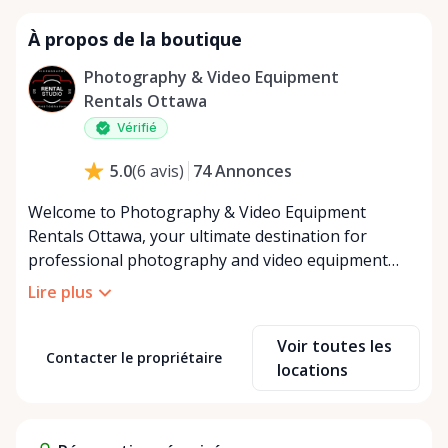
À propos de la boutique
Photography & Video Equipment
Rentals Ottawa
Vérifié
74
Annonces
5.0
(
6
avis
)
Welcome to Photography & Video Equipment
Rentals Ottawa, your ultimate destination for
professional photography and video equipment
rentals in Ottawa, catering to your creative and
Lire plus
project needs through the Rent Anything Store
marketplace. As the go-to source for high-quality
Voir toutes les
camera gear, lenses, lighting, and accessories, we
Contacter le propriétaire
locations
empower filmmakers, photographers, and visual
content creators across the Ottawa region with the
tools to bring their visions to life. Nestled in the