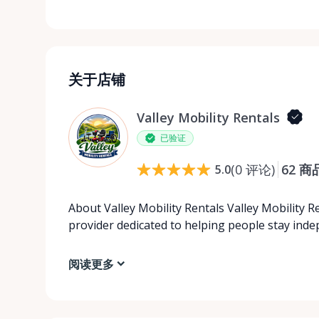
关于店铺
Valley Mobility Rentals
已验证
(
0
评论
)
62
商
5.0
About Valley Mobility Rentals Valley Mobility R
provider dedicated to helping people stay ind
阅读更多