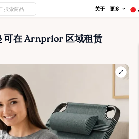
关于
更多
垫
可在 Arnprior 区域租赁