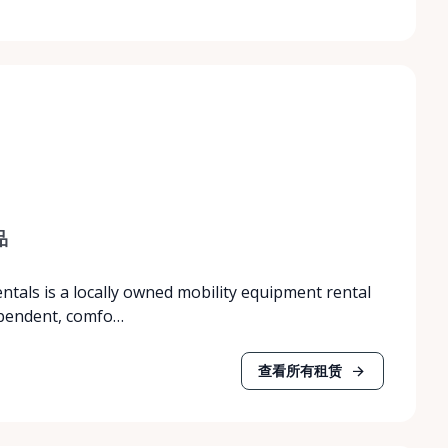
品
entals is a locally owned mobility equipment rental
ependent, comfo…
查看所有租赁