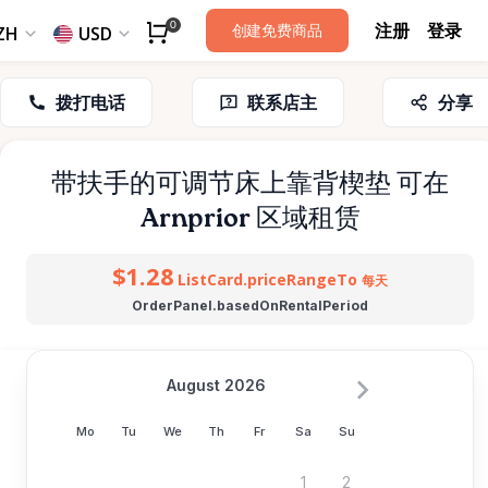
注册
登录
0
创建免费商品
ZH
USD
拨打电话
联系店主
分享
带扶手的可调节床上靠背楔垫
可在
Arnprior 区域租赁
$1.28
ListCard.priceRangeTo
每天
OrderPanel.basedOnRentalPeriod
August 2026
Mo
Tu
We
Th
Fr
Sa
Su
1
2