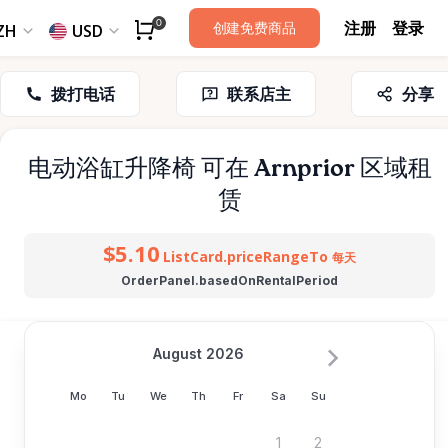
注册
登录
0
创建免费商品
ZH
USD
拨打电话
联系店主
分享
电动浴缸升降椅
可在 Arnprior 区域租
赁
$5.10
ListCard.priceRangeTo
每天
OrderPanel.basedOnRentalPeriod
August 2026
Mo
Tu
We
Th
Fr
Sa
Su
1
2