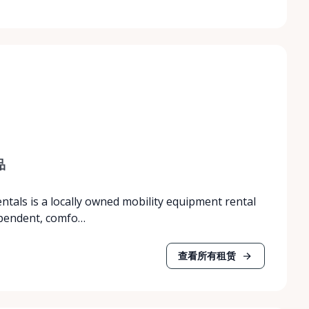
品
entals is a locally owned mobility equipment rental
ependent, comfo…
查看所有租赁