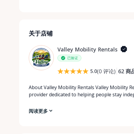
关于店铺
Valley Mobility Rentals
已验证
(
0
评论
)
62
商
5.0
About Valley Mobility Rentals Valley Mobility R
provider dedicated to helping people stay ind
阅读更多