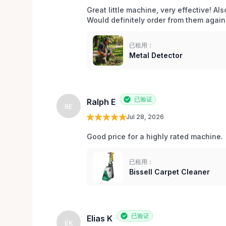
Great little machine, very effective! Als
Would definitely order from them again!
已租用：
Metal Detector
已验证
Ralph E
RE
Jul 28, 2026
Good price for a highly rated machine. 
已租用：
Bissell Carpet Cleaner
已验证
Elias K
EK