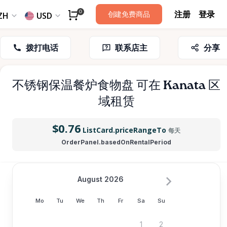
注册
登录
0
创建免费商品
ZH
USD
拨打电话
联系店主
分享
不锈钢保温餐炉食物盘
可在 Kanata 区
域租赁
$0.76
ListCard.priceRangeTo
每天
OrderPanel.basedOnRentalPeriod
August 2026
Mo
Tu
We
Th
Fr
Sa
Su
1
2