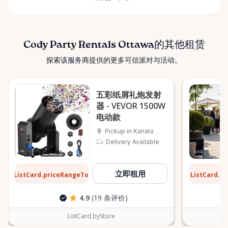
Cody Party Rentals Ottawa的其他租赁
探索该服务商提供的更多可信派对与活动。
五彩纸屑礼炮发射
器 - VEVOR 1500W
电动款
Pickup in Kanata
Delivery Available
$8
$13
立即租用
ListCard.priceRangeTo
ListCard.p
每天
4.9
(19 条评价)
ListCard.byStore