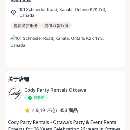
101 Schneider Road, Kanata, Ontario K2K 1Y3,
Canada
提供送货服务
提供取货服务
关于店铺
Cody Party Rentals Ottawa
已验证
453
商品
4.9
(
19
评论
)
Cody Party Rentals - Ottawa’s Party & Event Rental
Experts for 26 Years Celebrating 26 years in Ottawa,