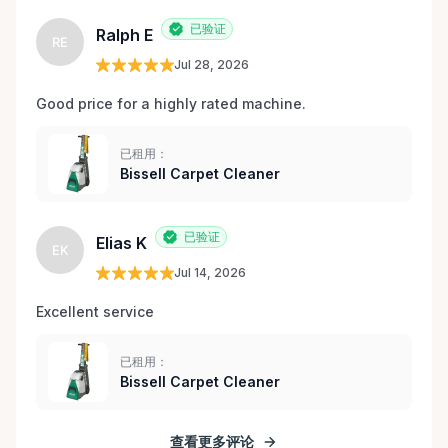
已验证
Ralph E
RE
Jul 28, 2026
Good price for a highly rated machine. 
已租用：
Bissell Carpet Cleaner
已验证
Elias K
EK
Jul 14, 2026
Excellent service 
已租用：
Bissell Carpet Cleaner
查看更多评论