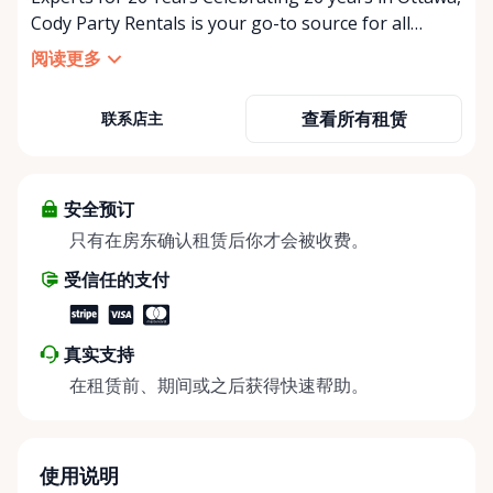
Cody Party Rentals is your go-to source for all
things party and event rentals. We’re proud to be a
阅读更多
partner of Rent Anything, expanding our offerings
to include a variety of extra items on the platform.
查看所有租赁
联系店主
At Cody Party Rentals, we believe in the power of
sharing—giving others the chance to rent out their
items and experience the benefits of renting. It’s
about more than just saving money; it’s about
安全预订
helping people enjoy more for less while making a
只有在房东确认租赁后你才会被收费。
positive impact on the environment. By choosing to
受信任的支付
share instead of buy, we’re all doing our part to
make things easier on Mother Nature.
真实支持
在租赁前、期间或之后获得快速帮助。
使用说明