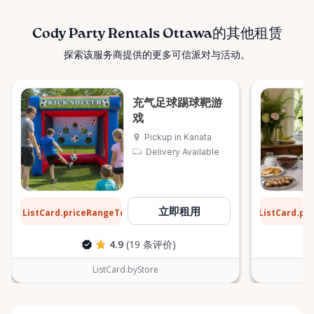
Cody Party Rentals Ottawa的其他租赁
探索该服务商提供的更多可信派对与活动。
充气足球踢球靶游
戏
Pickup in Kanata
Delivery Available
$31
$6
立即租用
ListCard.priceRangeTo
ListCard.pr
每天
4.9
(19 条评价)
ListCard.byStore