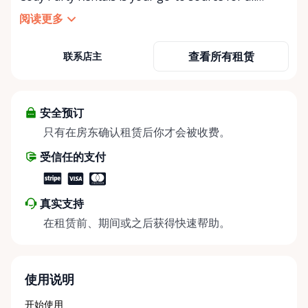
things party and event rentals. We’re proud to be a
阅读更多
partner of Rent Anything, expanding our offerings
to include a variety of extra items on the platform.
查看所有租赁
联系店主
At Cody Party Rentals, we believe in the power of
sharing—giving others the chance to rent out their
items and experience the benefits of renting. It’s
about more than just saving money; it’s about
安全预订
helping people enjoy more for less while making a
只有在房东确认租赁后你才会被收费。
positive impact on the environment. By choosing to
受信任的支付
share instead of buy, we’re all doing our part to
make things easier on Mother Nature.
真实支持
在租赁前、期间或之后获得快速帮助。
使用说明
开始使用