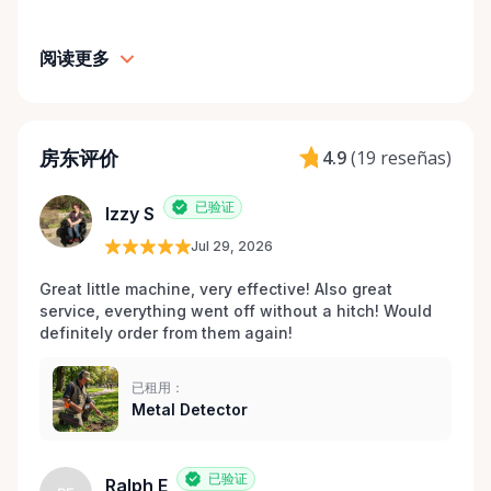
阅读更多
房东评价
4.9
(
19 reseñas
)
已验证
Izzy S
Jul 29, 2026
Great little machine, very effective! Also great 
service, everything went off without a hitch! Would 
definitely order from them again! 
已租用：
Metal Detector
已验证
Ralph E