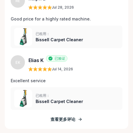
RE
Jul 28, 2026
Good price for a highly rated machine. 
已租用：
Bissell Carpet Cleaner
已验证
Elias K
EK
Jul 14, 2026
Excellent service 
已租用：
Bissell Carpet Cleaner
查看更多评论