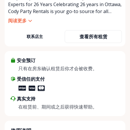
Experts for 26 Years Celebrating 26 years in Ottawa,
Cody Party Rentals is your go-to source for all
things party and event rentals. We’re proud to be a
阅读更多
partner of Rent Anything, expanding our offerings
to include a variety of extra items on the platform.
查看所有租赁
联系店主
At Cody Party Rentals, we believe in the power of
sharing—giving others the chance to rent out their
items and experience the benefits of renting. It’s
about more than just saving money; it’s about
安全预订
helping people enjoy more for less while making a
只有在房东确认租赁后你才会被收费。
positive impact on the environment. By choosing to
受信任的支付
share instead of buy, we’re all doing our part to
make things easier on Mother Nature.
真实支持
在租赁前、期间或之后获得快速帮助。