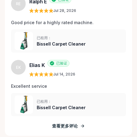
Ralph E
RE
Jul 28, 2026
Good price for a highly rated machine. 
已租用：
Bissell Carpet Cleaner
已验证
Elias K
EK
Jul 14, 2026
Excellent service 
已租用：
Bissell Carpet Cleaner
查看更多评论