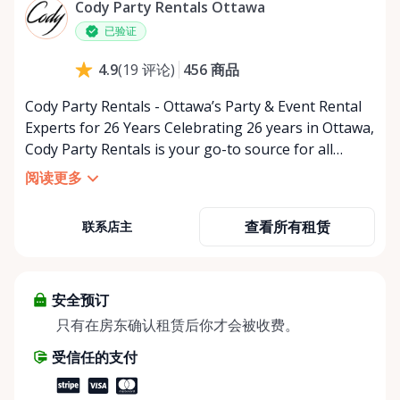
星期四
上午9:00 - 下午5:00
Cody Party Rentals Ottawa
星期五
上午9:00 - 下午5:00
已验证
星期六
上午9:00 - 下午2:00
456
商品
4.9
(
19
评论
)
星期日
休息
Cody Party Rentals - Ottawa’s Party & Event Rental
Experts for 26 Years Celebrating 26 years in Ottawa,
Cody Party Rentals is your go-to source for all
things party and event rentals. We’re proud to be a
阅读更多
partner of Rent Anything, expanding our offerings
to include a variety of extra items on the platform.
查看所有租赁
联系店主
At Cody Party Rentals, we believe in the power of
sharing—giving others the chance to rent out their
items and experience the benefits of renting. It’s
about more than just saving money; it’s about
安全预订
helping people enjoy more for less while making a
只有在房东确认租赁后你才会被收费。
positive impact on the environment. By choosing to
受信任的支付
share instead of buy, we’re all doing our part to
make things easier on Mother Nature.