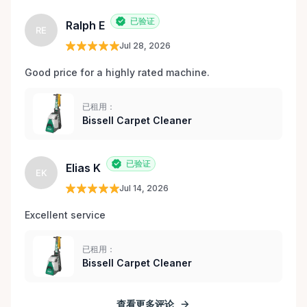
已验证
Ralph E
RE
Jul 28, 2026
Good price for a highly rated machine. 
已租用：
Bissell Carpet Cleaner
已验证
Elias K
EK
Jul 14, 2026
Excellent service 
已租用：
Bissell Carpet Cleaner
查看更多评论