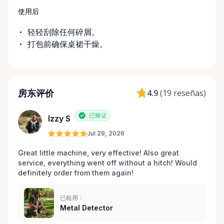
使用后
轻轻刮除任何碎屑。
打包前确保桌裙干燥。
房东评价
4.9
(
19 reseñas
)
已验证
Izzy S
Jul 29, 2026
Great little machine, very effective! Also great 
service, everything went off without a hitch! Would 
definitely order from them again! 
已租用：
Metal Detector