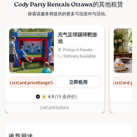
Cody Party Rentals Ottawa的其他租赁
探索该服务商提供的更多可信派对与活动。
充气足球踢球靶游
戏
Pickup in Kanata
Delivery Available
$31
$6
立即租用
ListCard.priceRangeTo
ListCard.pr
每天
4.9
(19 条评价)
ListCard.byStore