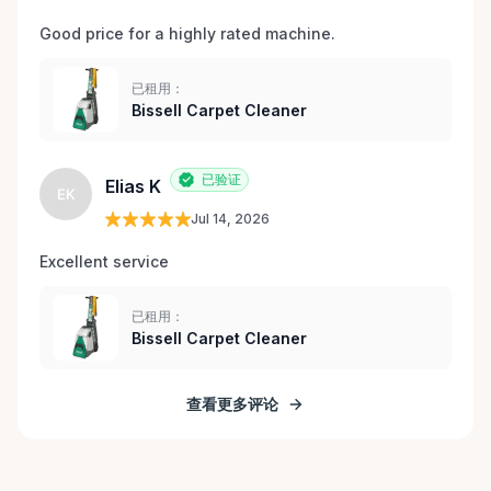
Good price for a highly rated machine. 
已租用：
Bissell Carpet Cleaner
已验证
Elias K
EK
Jul 14, 2026
Excellent service 
已租用：
Bissell Carpet Cleaner
查看更多评论