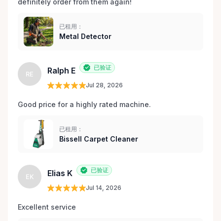
definitely order from them again! 
已租用：
Metal Detector
已验证
Ralph E
RE
Jul 28, 2026
Good price for a highly rated machine. 
已租用：
Bissell Carpet Cleaner
已验证
Elias K
EK
Jul 14, 2026
Excellent service 