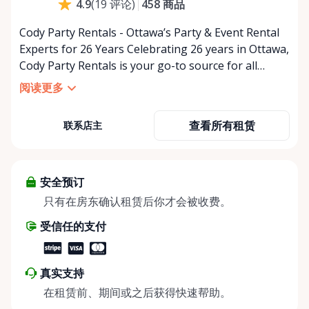
458
商品
4.9
(
19
评论
)
星期日
休息
Cody Party Rentals - Ottawa’s Party & Event Rental
Experts for 26 Years Celebrating 26 years in Ottawa,
Cody Party Rentals is your go-to source for all
things party and event rentals. We’re proud to be a
阅读更多
partner of Rent Anything, expanding our offerings
to include a variety of extra items on the platform.
查看所有租赁
联系店主
At Cody Party Rentals, we believe in the power of
sharing—giving others the chance to rent out their
items and experience the benefits of renting. It’s
about more than just saving money; it’s about
安全预订
helping people enjoy more for less while making a
只有在房东确认租赁后你才会被收费。
positive impact on the environment. By choosing to
受信任的支付
share instead of buy, we’re all doing our part to
make things easier on Mother Nature.
真实支持
在租赁前、期间或之后获得快速帮助。