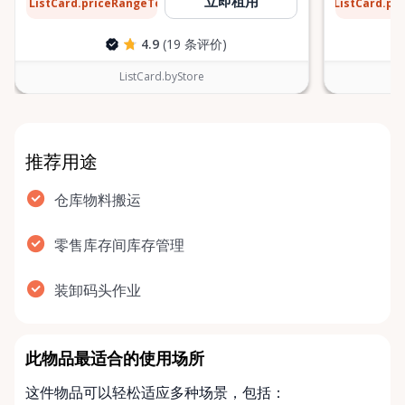
$31
$6
立即租用
ListCard.priceRangeTo
ListCard.pr
每天
4.9
(19 条评价)
ListCard.byStore
推荐用途
仓库物料搬运
零售库存间库存管理
装卸码头作业
此物品最适合的使用场所
这件物品可以轻松适应多种场景，包括：