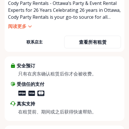
Cody Party Rentals - Ottawa’s Party & Event Rental
Experts for 26 Years Celebrating 26 years in Ottawa,
Cody Party Rentals is your go-to source for all
things party and event rentals. We’re proud to be a
阅读更多
partner of Rent Anything, expanding our offerings
to include a variety of extra items on the platform.
查看所有租赁
联系店主
At Cody Party Rentals, we believe in the power of
sharing—giving others the chance to rent out their
items and experience the benefits of renting. It’s
about more than just saving money; it’s about
安全预订
helping people enjoy more for less while making a
只有在房东确认租赁后你才会被收费。
positive impact on the environment. By choosing to
受信任的支付
share instead of buy, we’re all doing our part to
make things easier on Mother Nature.
真实支持
在租赁前、期间或之后获得快速帮助。