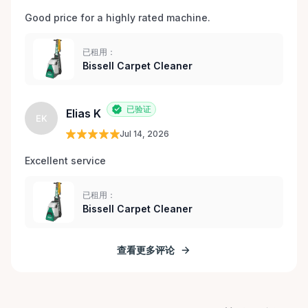
Good price for a highly rated machine. 
已租用：
Bissell Carpet Cleaner
已验证
Elias K
EK
Jul 14, 2026
Excellent service 
已租用：
Bissell Carpet Cleaner
查看更多评论