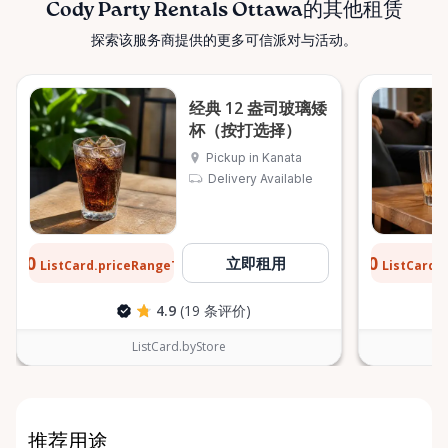
Cody Party Rentals Ottawa的其他租赁
探索该服务商提供的更多可信派对与活动。
经典 12 盎司玻璃矮
杯（按打选择）
Pickup in Kanata
Delivery Available
$0.10
$0.10
立即租用
ListCard.priceRangeTo
ListCard.
每天
4.9
(19 条评价)
ListCard.byStore
推荐用途