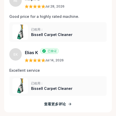
RE
Jul 28, 2026
Good price for a highly rated machine. 
已租用：
Bissell Carpet Cleaner
已验证
Elias K
EK
Jul 14, 2026
Excellent service 
已租用：
Bissell Carpet Cleaner
查看更多评论