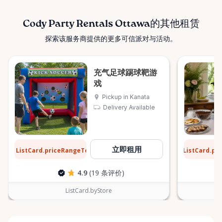
Cody Party Rentals Ottawa的其他租赁
探索该服务商提供的更多可信派对与活动。
充气足球踢球靶游
戏
Pickup in Kanata
Delivery Available
$31
$6
立即租用
ListCard.priceRangeTo
ListCard.pr
每天
4.9
(19 条评价)
ListCard.byStore