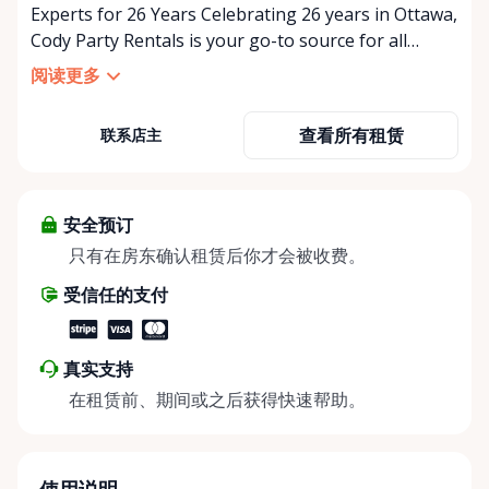
Experts for 26 Years Celebrating 26 years in Ottawa,
Cody Party Rentals is your go-to source for all
things party and event rentals. We’re proud to be a
阅读更多
partner of Rent Anything, expanding our offerings
to include a variety of extra items on the platform.
查看所有租赁
联系店主
At Cody Party Rentals, we believe in the power of
sharing—giving others the chance to rent out their
items and experience the benefits of renting. It’s
about more than just saving money; it’s about
安全预订
helping people enjoy more for less while making a
只有在房东确认租赁后你才会被收费。
positive impact on the environment. By choosing to
受信任的支付
share instead of buy, we’re all doing our part to
make things easier on Mother Nature.
真实支持
在租赁前、期间或之后获得快速帮助。