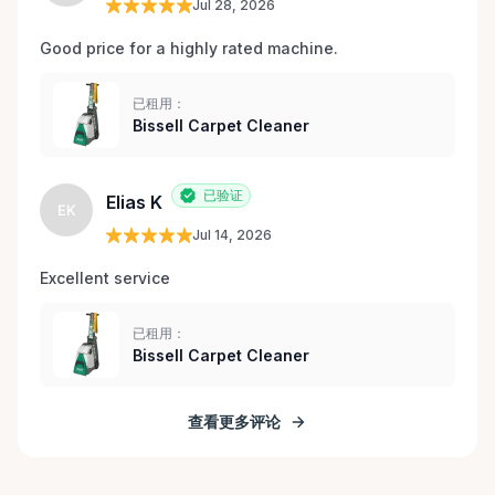
Jul 28, 2026
Good price for a highly rated machine. 
已租用：
Bissell Carpet Cleaner
已验证
Elias K
EK
Jul 14, 2026
Excellent service 
已租用：
Bissell Carpet Cleaner
查看更多评论