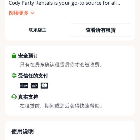
Cody Party Rentals is your go-to source for all
things party and event rentals. We’re proud to be a
阅读更多
partner of Rent Anything, expanding our offerings
to include a variety of extra items on the platform.
查看所有租赁
联系店主
At Cody Party Rentals, we believe in the power of
sharing—giving others the chance to rent out their
items and experience the benefits of renting. It’s
about more than just saving money; it’s about
安全预订
helping people enjoy more for less while making a
只有在房东确认租赁后你才会被收费。
positive impact on the environment. By choosing to
受信任的支付
share instead of buy, we’re all doing our part to
make things easier on Mother Nature.
真实支持
在租赁前、期间或之后获得快速帮助。
使用说明