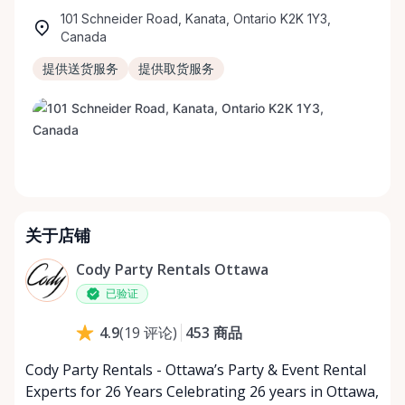
101 Schneider Road, Kanata, Ontario K2K 1Y3,
Canada
提供送货服务
提供取货服务
关于店铺
Cody Party Rentals Ottawa
已验证
453
商品
4.9
(
19
评论
)
Cody Party Rentals - Ottawa’s Party & Event Rental
Experts for 26 Years Celebrating 26 years in Ottawa,