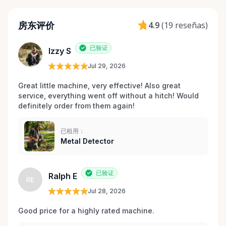
房东评价
4.9
(
19 reseñas
)
已验证
Izzy S
Jul 29, 2026
Great little machine, very effective! Also great 
service, everything went off without a hitch! Would 
definitely order from them again! 
已租用：
Metal Detector
已验证
Ralph E
RE
Jul 28, 2026
Good price for a highly rated machine. 