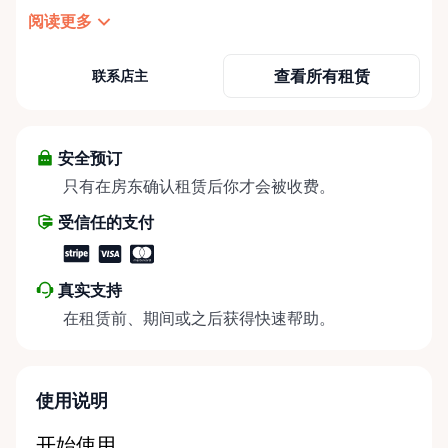
things party and event rentals. We’re proud to be a
阅读更多
partner of Rent Anything, expanding our offerings
to include a variety of extra items on the platform.
查看所有租赁
联系店主
At Cody Party Rentals, we believe in the power of
sharing—giving others the chance to rent out their
items and experience the benefits of renting. It’s
about more than just saving money; it’s about
安全预订
helping people enjoy more for less while making a
只有在房东确认租赁后你才会被收费。
positive impact on the environment. By choosing to
受信任的支付
share instead of buy, we’re all doing our part to
make things easier on Mother Nature.
真实支持
在租赁前、期间或之后获得快速帮助。
使用说明
开始使用