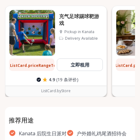
充气足球踢球靶游
戏
Pickup in Kanata
Delivery Available
$31
$6
立即租用
ListCard.priceRangeTo
ListCard.pr
每天
4.9
(19 条评价)
ListCard.byStore
推荐用途
Kanata 后院生日派对
户外婚礼鸡尾酒招待会