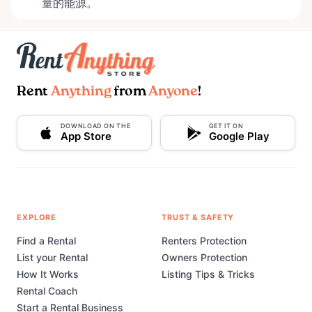
量的能源。
Rent
Anything
from
Anyone
!
DOWNLOAD ON THE
GET IT ON
App Store
Google Play
EXPLORE
TRUST & SAFETY
Find a Rental
Renters Protection
List your Rental
Owners Protection
How It Works
Listing Tips & Tricks
Rental Coach
Start a Rental Business