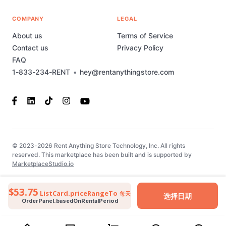
COMPANY
LEGAL
About us
Terms of Service
Contact us
Privacy Policy
FAQ
1-833-234-RENT
•
hey@rentanythingstore.com
© 2023-2026 Rent Anything Store Technology, Inc. All rights
reserved. This marketplace has been built and is supported by
MarketplaceStudio.io
$53.75
ListCard.priceRangeTo
每天
选择日期
OrderPanel.basedOnRentalPeriod