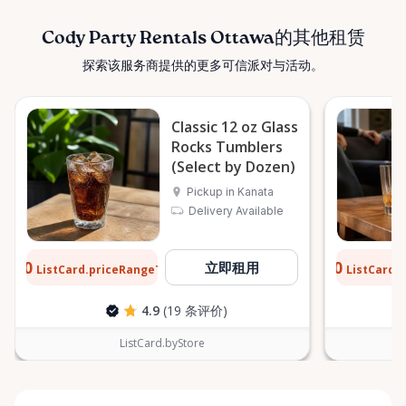
Cody Party Rentals Ottawa的其他租赁
探索该服务商提供的更多可信派对与活动。
Classic 12 oz Glass
Rocks Tumblers
(Select by Dozen)
Pickup in Kanata
Delivery Available
$0.10
$0.10
立即租用
ListCard.priceRangeTo
ListCard.
每天
4.9
(19 条评价)
ListCard.byStore