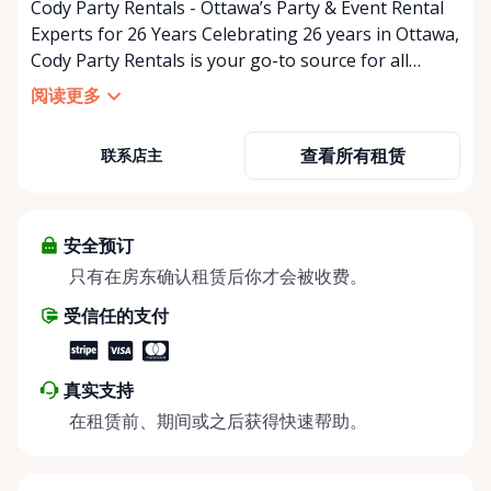
Cody Party Rentals - Ottawa’s Party & Event Rental
Experts for 26 Years Celebrating 26 years in Ottawa,
Cody Party Rentals is your go-to source for all
things party and event rentals. We’re proud to be a
阅读更多
partner of Rent Anything, expanding our offerings
to include a variety of extra items on the platform.
查看所有租赁
联系店主
At Cody Party Rentals, we believe in the power of
sharing—giving others the chance to rent out their
items and experience the benefits of renting. It’s
about more than just saving money; it’s about
安全预订
helping people enjoy more for less while making a
只有在房东确认租赁后你才会被收费。
positive impact on the environment. By choosing to
受信任的支付
share instead of buy, we’re all doing our part to
make things easier on Mother Nature.
真实支持
在租赁前、期间或之后获得快速帮助。