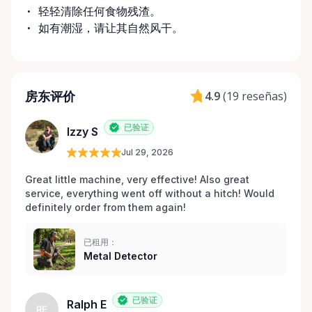
轻轻清除任何食物残渣。
如有潮湿，请让其自然风干。
房东评价
4.9
(
19 reseñas
)
已验证
Izzy S
Jul 29, 2026
Great little machine, very effective! Also great 
service, everything went off without a hitch! Would 
definitely order from them again! 
已租用：
Metal Detector
已验证
Ralph E
RE