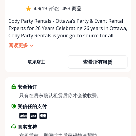
453
商品
4.9
(
19
评论
)
Cody Party Rentals - Ottawa’s Party & Event Rental
Experts for 26 Years Celebrating 26 years in Ottawa,
Cody Party Rentals is your go-to source for all
things party and event rentals. We’re proud to be a
阅读更多
partner of Rent Anything, expanding our offerings
to include a variety of extra items on the platform.
查看所有租赁
联系店主
At Cody Party Rentals, we believe in the power of
sharing—giving others the chance to rent out their
items and experience the benefits of renting. It’s
about more than just saving money; it’s about
安全预订
helping people enjoy more for less while making a
只有在房东确认租赁后你才会被收费。
positive impact on the environment. By choosing to
受信任的支付
share instead of buy, we’re all doing our part to
make things easier on Mother Nature.
真实支持
在租赁前、期间或之后获得快速帮助。