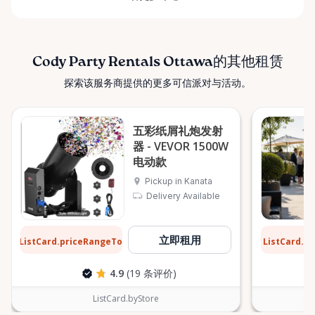
Cody Party Rentals Ottawa的其他租赁
探索该服务商提供的更多可信派对与活动。
五彩纸屑礼炮发射
器 - VEVOR 1500W
电动款
Pickup in Kanata
Delivery Available
$8
$13
立即租用
ListCard.priceRangeTo
ListCard.p
每天
4.9
(19 条评价)
ListCard.byStore