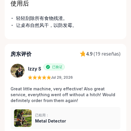
使用后
轻轻刮除所有食物残渣。
让桌布自然风干，以防发霉。
房东评价
4.9
(
19 reseñas
)
已验证
Izzy S
Jul 29, 2026
Great little machine, very effective! Also great 
service, everything went off without a hitch! Would 
definitely order from them again! 
已租用：
Metal Detector