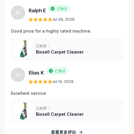
已验证
Ralph E
RE
Jul 28, 2026
Good price for a highly rated machine. 
已租用：
Bissell Carpet Cleaner
已验证
Elias K
EK
Jul 14, 2026
Excellent service 
已租用：
Bissell Carpet Cleaner
查看更多评论