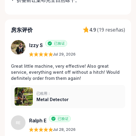
折叠前让桌布完全自然晾干。
房东评价
4.9
(
19 reseñas
)
已验证
Izzy S
Jul 29, 2026
Great little machine, very effective! Also great 
service, everything went off without a hitch! Would 
definitely order from them again! 
已租用：
Metal Detector
已验证
Ralph E
RE
Jul 28, 2026