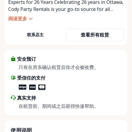
Experts for 26 Years Celebrating 26 years in Ottawa,
Cody Party Rentals is your go-to source for all
things party and event rentals. We’re proud to be a
阅读更多
partner of Rent Anything, expanding our offerings
to include a variety of extra items on the platform.
查看所有租赁
联系店主
At Cody Party Rentals, we believe in the power of
sharing—giving others the chance to rent out their
items and experience the benefits of renting. It’s
about more than just saving money; it’s about
安全预订
helping people enjoy more for less while making a
只有在房东确认租赁后你才会被收费。
positive impact on the environment. By choosing to
受信任的支付
share instead of buy, we’re all doing our part to
make things easier on Mother Nature.
真实支持
在租赁前、期间或之后获得快速帮助。
使用说明