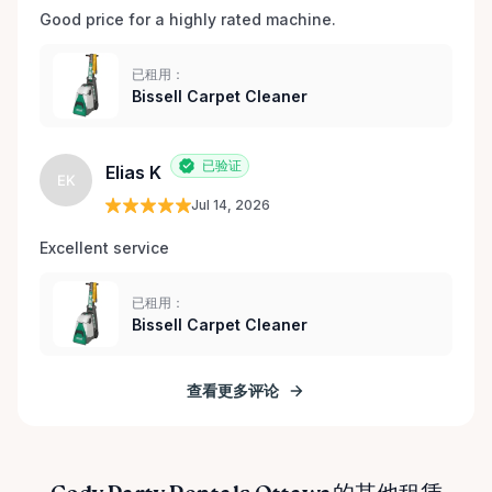
Good price for a highly rated machine. 
已租用：
Bissell Carpet Cleaner
已验证
Elias K
EK
Jul 14, 2026
Excellent service 
已租用：
Bissell Carpet Cleaner
查看更多评论