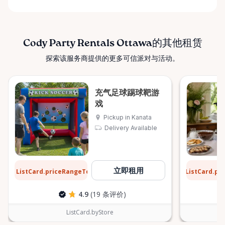
Cody Party Rentals Ottawa的其他租赁
探索该服务商提供的更多可信派对与活动。
充气足球踢球靶游
戏
Pickup in Kanata
Delivery Available
$31
$6
立即租用
ListCard.priceRangeTo
ListCard.pr
每天
4.9
(19 条评价)
ListCard.byStore