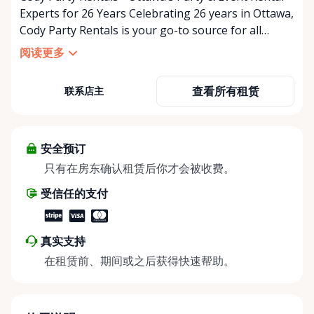
Experts for 26 Years Celebrating 26 years in Ottawa,
Cody Party Rentals is your go-to source for all
things party and event rentals. We’re proud to be a
阅读更多
partner of Rent Anything, expanding our offerings
to include a variety of extra items on the platform.
查看所有租赁
联系店主
At Cody Party Rentals, we believe in the power of
sharing—giving others the chance to rent out their
items and experience the benefits of renting. It’s
about more than just saving money; it’s about
安全预订
helping people enjoy more for less while making a
只有在房东确认租赁后你才会被收费。
positive impact on the environment. By choosing to
受信任的支付
share instead of buy, we’re all doing our part to
make things easier on Mother Nature.
真实支持
在租赁前、期间或之后获得快速帮助。