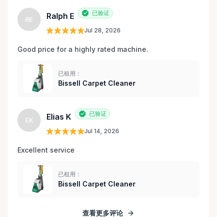
已验证
Ralph E
RE
Jul 28, 2026
Good price for a highly rated machine. 
已租用：
Bissell Carpet Cleaner
已验证
Elias K
EK
Jul 14, 2026
Excellent service 
已租用：
Bissell Carpet Cleaner
查看更多评论