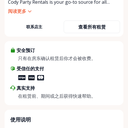
Cody Party Rentals is your go-to source for all
things party and event rentals. We’re proud to be a
阅读更多
partner of Rent Anything, expanding our offerings
to include a variety of extra items on the platform.
查看所有租赁
联系店主
At Cody Party Rentals, we believe in the power of
sharing—giving others the chance to rent out their
items and experience the benefits of renting. It’s
about more than just saving money; it’s about
安全预订
helping people enjoy more for less while making a
只有在房东确认租赁后你才会被收费。
positive impact on the environment. By choosing to
受信任的支付
share instead of buy, we’re all doing our part to
make things easier on Mother Nature.
真实支持
在租赁前、期间或之后获得快速帮助。
使用说明