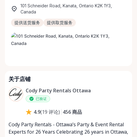
101 Schneider Road, Kanata, Ontario K2K 1Y3,
Canada
提供送货服务
提供取货服务
关于店铺
Cody Party Rentals Ottawa
已验证
456
商品
4.9
(
19
评论
)
Cody Party Rentals - Ottawa’s Party & Event Rental
Experts for 26 Years Celebrating 26 years in Ottawa,