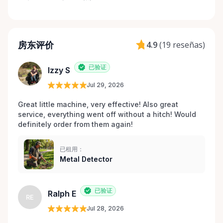
房东评价
4.9
(
19 reseñas
)
已验证
Izzy S
Jul 29, 2026
Great little machine, very effective! Also great 
service, everything went off without a hitch! Would 
definitely order from them again! 
已租用：
Metal Detector
已验证
Ralph E
RE
Jul 28, 2026