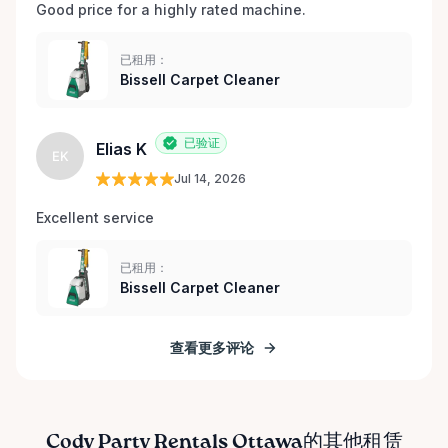
Good price for a highly rated machine. 
已租用：
Bissell Carpet Cleaner
已验证
Elias K
EK
Jul 14, 2026
Excellent service 
已租用：
Bissell Carpet Cleaner
查看更多评论
Cody Party Rentals Ottawa的其他租赁